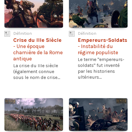
Définition
Définition
Crise du IIIe Siècle
Empereurs-Soldats
- Une époque
- Instabilité du
charnière de la Rome
régime populiste
antique
Le terme "empereurs-
soldats" fut inventé
La crise du IIIe siècle
par les historiens
(également connue
ultérieurs...
sous le nom de crise...