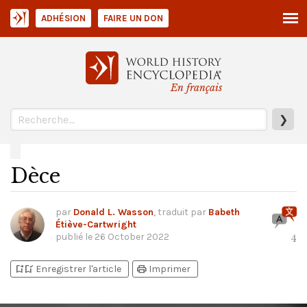
ADHÉSION
FAIRE UN DON
En français
❯
Dèce
par
Donald L. Wasson
, traduit par
Babeth
Étiève-Cartwright
publié le
26 October 2022
4
bookmark_add
bookmark_added
print
Enregistrer l'article
Imprimer