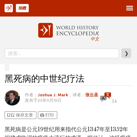
捐赠
中文
❯
黑死病的中世纪疗法
作者
：
Joshua J. Mark
，译者：
张云圣
发布于
25年11月19日
14
bookmark_add
bookmark_added
print
保存文章
打印
黑死病是公元19世纪用来指代公元1347年至1352年