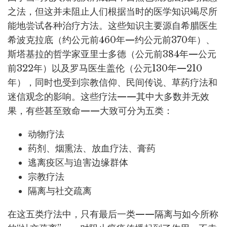
之法，但这并未阻止人们根据当时的医学知识竭尽所
能地尝试各种治疗方法。这些知识主要源自希腊医生
希波克拉底（约公元前460年—约公元前370年）、
斯塔基拉的哲学家亚里士多德（公元前384年—公元
前322年）以及罗马医生盖伦（公元130年—210
年），同时也受到宗教信仰、民间传说、草药疗法和
迷信观念的影响。这些疗法——其中大多数并无效
果，有些甚至致命——大致可分为五类：
动物疗法
药剂、烟熏法、放血疗法、膏药
逃离疫区与迫害边缘群体
宗教疗法
隔离与社交疏离
在这五类疗法中，只有最后一类——隔离与如今所称