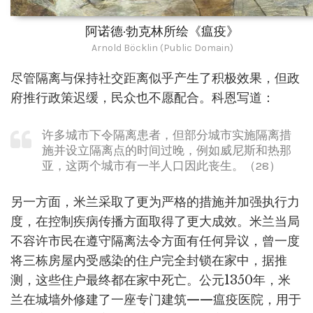
阿诺德·勃克林所绘《瘟疫》
Arnold Böcklin (Public Domain)
尽管隔离与保持社交距离似乎产生了积极效果，但政
府推行政策迟缓，民众也不愿配合。科恩写道：
许多城市下令隔离患者，但部分城市实施隔离措
施并设立隔离点的时间过晚，例如威尼斯和热那
亚，这两个城市有一半人口因此丧生。（28）
另一方面，米兰采取了更为严格的措施并加强执行力
度，在控制疾病传播方面取得了更大成效。米兰当局
不容许市民在遵守隔离法令方面有任何异议，曾一度
将三栋房屋内受感染的住户完全封锁在家中，据推
测，这些住户最终都在家中死亡。公元1350年，米
兰在城墙外修建了一座专门建筑——瘟疫医院，用于