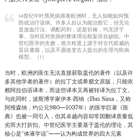
14世纪中叶黑死病席卷欧洲时，无人知晓如何预
防或治疗该病。许多人自认为能治愈它，但无论
是放血疗法、调配药剂，还是祈祷，均无济于
事。当时应对疾病的整体理论框架存在缺陷。中
世纪医学的失败，很大程度上源于对古代权威的
盲目遵循，以及不愿改变古人提出的生理与疾病
模型。（1）
当时，欧洲的医生无法直接获取盖伦的著作（以及许
多其他学者的著作）的拉丁文或希腊文原版，只能依
赖阿拉伯语译本，而这些译本又再被转译为拉丁文。
与此同时，波斯博学家伊本·西纳（Ibn Sina，又称
阿维森纳，约公元980—1037年）的医学巨著《医
典》也被一同引入，但其卓越内容却常因翻译质量低
劣而大打折扣。中世纪医学主要基于盖伦的理论，其
核心是“体液学说”——认为构成世界的四大元素