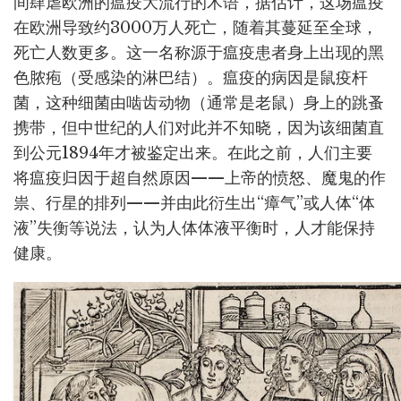
间肆虐欧洲的瘟疫大流行的术语，据估计，这场瘟疫
在欧洲导致约3000万人死亡，随着其蔓延至全球，
死亡人数更多。这一名称源于瘟疫患者身上出现的黑
色脓疱（受感染的淋巴结）。瘟疫的病因是鼠疫杆
菌，这种细菌由啮齿动物（通常是老鼠）身上的跳蚤
携带，但中世纪的人们对此并不知晓，因为该细菌直
到公元1894年才被鉴定出来。在此之前，人们主要
将瘟疫归因于超自然原因——上帝的愤怒、魔鬼的作
祟、行星的排列——并由此衍生出“瘴气”或人体“体
液”失衡等说法，认为人体体液平衡时，人才能保持
健康。