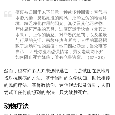
瘟疫被归因于以下任意一种或多种因素：空气与
水源污染、炎热潮湿的南风、沼泽近旁的地理环
境、缺乏净化作用的阳光、粪便及其他污秽物、
尸体腐坏产生的恶臭、过度沉迷于饮食（尤其是
水果）、上帝的愤怒、对罪恶的惩罚，以及星辰
与行星的交汇。宗教狂热者断言，人类的罪恶招
致了这场可怕的瘟疫；他们四处游走，当众鞭笞
自己……四处弥漫着恐慌情绪，男女老幼均不知
如何阻止死亡降临，唯有仓皇逃窜。（27 - 28）
然而，也有许多人并未选择逃亡，而是试图在原地寻
找对抗疾病的方法。基于当时的医学认知、世代相传
的民间疗法、基督教信仰、迷信观念以及偏见，人们
尝试了任何能想到的办法，只为战胜死亡。
动物疗法