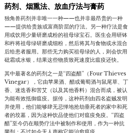
药剂、烟熏法、放血疗法与膏药
独角兽药剂并非唯一一种——也并非最昂贵的一种
——提供给贵族或富商阶层的疗法。另一种疗法是食
用或饮用少量研磨成粉的祖母绿宝石。医生会用研钵
和杵将祖母绿研磨成细粉，然后将其与食物或水混合
后给患者服用。那些无力购买祖母绿的人，则会饮用
砒霜或水银，结果这些物质致死速度比瘟疫还快。
其中最著名的药剂之一是“四盗醋”（Four Thieves
Vinegar），它由苹果酒、醋或葡萄酒与鼠尾草、丁
香、迷迭香和苦艾（以及其他香料）混合而成，被认
为能有效抵御瘟疫。据传，这种药剂由四名盗贼发明
并使用，他们能够肆无忌惮地抢劫垂死者的家中和死
者的坟墓，因为这种饮品使他们对瘟疫免疫。“四盗
醋”至今仍在顺势疗法中被制作和使用，作为一种抗
菌剂；不过如今无人声称它能治愈瘟疫。