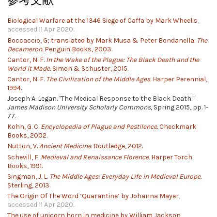
Biological Warfare at the 1346 Siege of Caffa by Mark Wheelis
,
accessed 11 Apr 2020.
Boccaccio, G; translated by Mark Musa & Peter Bondanella.
The
Decameron.
Penguin Books, 2003.
Cantor, N. F.
In the Wake of the Plague: The Black Death and the
World it Made.
Simon & Schuster, 2015.
Cantor, N. F.
The Civilization of the Middle Ages.
Harper Perennial,
1994.
Joseph A. Legan. "The Medical Response to the Black Death."
James Madison University Scholarly Commons
, Spring 2015, pp. 1-
77.
Kohn, G. C.
Encyclopedia of Plague and Pestilence.
Checkmark
Books, 2002.
Nutton, V.
Ancient Medicine.
Routledge, 2012.
Schevill, F.
Medieval and Renaissance Florence.
Harper Torch
Books, 1991.
Singman, J. L.
The Middle Ages: Everyday Life in Medieval Europe.
Sterling, 2013.
The Origin Of The Word ‘Quarantine’ by Johanna Mayer
,
accessed 11 Apr 2020.
The use of unicorn horn in medicine by William Jackson
,