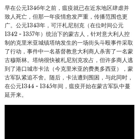
早在公元1346年之前，瘟疫就已在近东地区肆虐并
致人死亡，但那一年疫情愈发严重，传播范围也更
广。公元1343年，可汗札尼别克（在位时间公元
1342 - 1357年）统治下的蒙古人，针对意大利人控
制的克里米亚城镇塔纳发生的一场街头斗殴事件采取
了行动，事件中一名基督教意大利商人杀害了一名蒙
古穆斯林。塔纳很快被札尼别克攻占，但许多商人逃
到了港口城市卡法（今克里米亚的费奥多西亚），蒙
古军队紧追不舍。随后，卡法遭到围困，与此同时，
在公元1344 - 1345年间，瘟疫开始在蒙古军队中蔓
延开来。