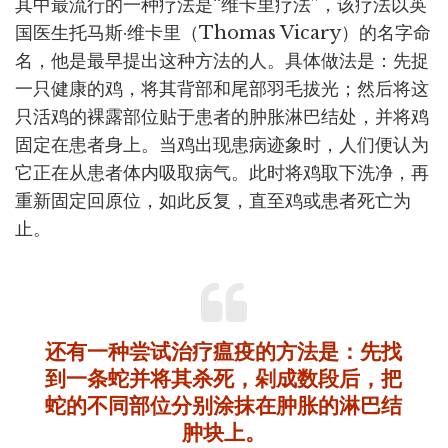
其中最流行的一种疗法是“维卡里疗法”，该疗法以英
国医生托马斯·维卡里（Thomas Vicary）的名字命
名，他是最早提出这种方法的人。具体做法是：先捉
一只健康的鸡，将其背部和尾部羽毛拔光；然后将这
只活鸡的裸露部位贴于患者的肿胀淋巴结处，并将鸡
固定在患者身上。当鸡出现患病迹象时，人们便认为
它正在从患者体内吸取病气。此时将鸡取下洗净，再
重新固定回原位，如此反复，直至鸡或患者死亡为
止。
还有一种尝试治疗瘟疫的方法是：先找
到一条蛇并将其杀死，剁成数段后，把
蛇的不同部位分别涂抹在肿胀的淋巴结
肿块上。