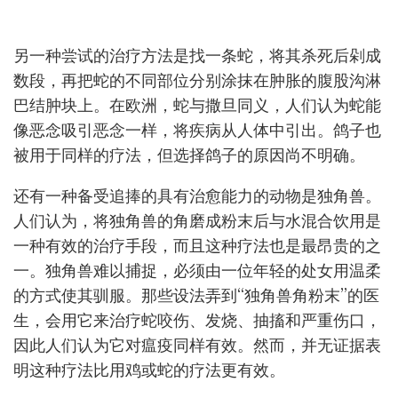
另一种尝试的治疗方法是找一条蛇，将其杀死后剁成
数段，再把蛇的不同部位分别涂抹在肿胀的腹股沟淋
巴结肿块上。在欧洲，蛇与撒旦同义，人们认为蛇能
像恶念吸引恶念一样，将疾病从人体中引出。鸽子也
被用于同样的疗法，但选择鸽子的原因尚不明确。
还有一种备受追捧的具有治愈能力的动物是独角兽。
人们认为，将独角兽的角磨成粉末后与水混合饮用是
一种有效的治疗手段，而且这种疗法也是最昂贵的之
一。独角兽难以捕捉，必须由一位年轻的处女用温柔
的方式使其驯服。那些设法弄到“独角兽角粉末”的医
生，会用它来治疗蛇咬伤、发烧、抽搐和严重伤口，
因此人们认为它对瘟疫同样有效。然而，并无证据表
明这种疗法比用鸡或蛇的疗法更有效。