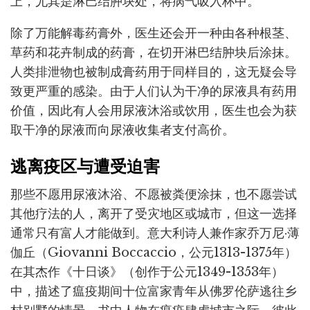
上，尤其是淋巴结肿块处，将病气吸入杯中。
除了万能解毒药膏外，医生还会开一种由各种根茎、
草药和花卉制成的药膏，在切开淋巴结肿块后涂抹。
人类排泄物也被制成膏药用于同样目的，这无疑会导
致更严重的感染。由于人们认为干净的尿液具有药用
价值，因此有人会用尿液沐浴或饮用，医生也会为获
取干净的尿液而向尿液收集者支付高价。
逃离疫区与遭受迫害
那些不愿用尿液沐浴、不愿被粪便涂抹，也不愿尝试
其他疗法的人，离开了受灾地区或城市，但这一选择
通常只有富人才能做到。意大利诗人兼作家乔万尼·薄
伽丘（Giovanni Boccaccio，公元1313-1375年）
在其杰作《十日谈》（创作于公元1349-1353年）
中，描述了瘟疫期间十位富家青年从佛罗伦萨逃往乡