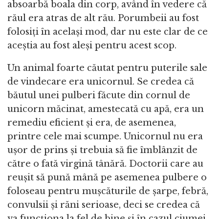
absoarbă boala din corp, având în vedere că
răul era atras de alt rău. Porumbeii au fost
folosiți în același mod, dar nu este clar de ce
aceștia au fost aleși pentru acest scop.
Un animal foarte căutat pentru puterile sale
de vindecare era unicornul. Se credea că
băutul unei pulberi făcute din cornul de
unicorn măcinat, amestecată cu apă, era un
remediu eficient și era, de asemenea,
printre cele mai scumpe. Unicornul nu era
ușor de prins și trebuia să fie îmblânzit de
către o fată virgină tânără. Doctorii care au
reușit să pună mână pe asemenea pulbere o
foloseau pentru mușcăturile de șarpe, febră,
convulsii și răni serioase, deci se credea că
va funcționa la fel de bine și în cazul ciumei.