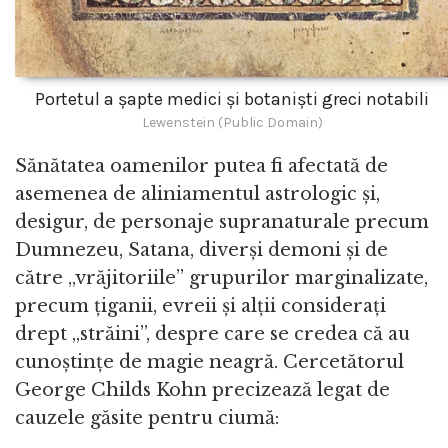
Portetul a șapte medici și botaniști greci notabili
Lewenstein (Public Domain)
Sănătatea oamenilor putea fi afectată de
asemenea de aliniamentul astrologic și,
desigur, de personaje supranaturale precum
Dumnezeu, Satana, diverși demoni și de
către „vrăjitoriile” grupurilor marginalizate,
precum țiganii, evreii și alții considerați
drept „străini”, despre care se credea că au
cunoștințe de magie neagră. Cercetătorul
George Childs Kohn precizează legat de
cauzele găsite pentru ciumă: