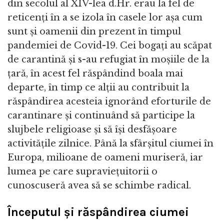
din secolul al XIV-lea d.Hr. erau la fel de
reticenți în a se izola în casele lor așa cum
sunt și oamenii din prezent în timpul
pandemiei de Covid-19. Cei bogați au scăpat
de carantină și s-au refugiat în moșiile de la
țară, în acest fel răspândind boala mai
departe, în timp ce alții au contribuit la
răspândirea acesteia ignorând eforturile de
carantinare și continuând să participe la
slujbele religioase și să își desfășoare
activitățile zilnice. Până la sfârșitul ciumei în
Europa, milioane de oameni muriseră, iar
lumea pe care supraviețuitorii o
cunoscuseră avea să se schimbe radical.
Începutul și răspândirea ciumei