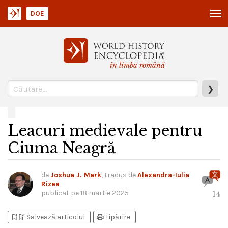
DOE
în limba română
❯
Leacuri medievale pentru
Ciuma Neagră
de
Joshua J. Mark
, tradus de
Alexandra-Iulia
Rizea
publicat pe
18 martie 2025
14
bookmark_add
bookmark_added
print
Salvează articolul
Tipărire