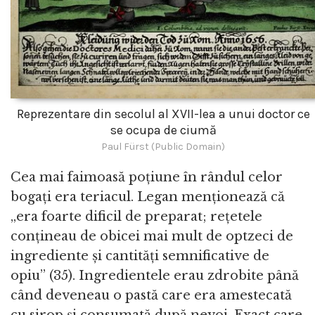
Reprezentare din secolul al XVII-lea a unui doctor ce
se ocupa de ciumă
Paul Fürst (Public Domain)
Cea mai faimoasă poțiune în rândul celor
bogați era teriacul. Legan menționează că
„era foarte dificil de preparat; rețetele
conțineau de obicei mai mult de optzeci de
ingrediente și cantități semnificative de
opiu” (35). Ingredientele erau zdrobite până
când deveneau o pastă care era amestecată