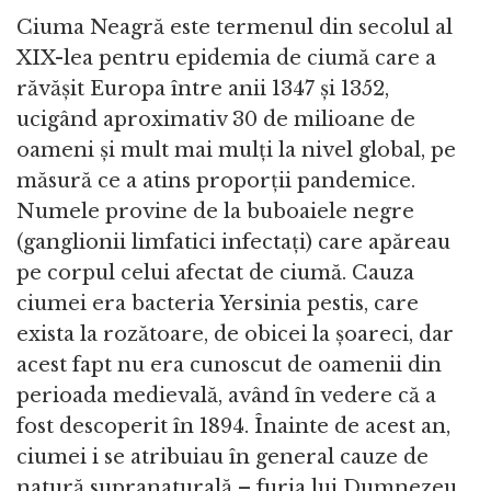
Ciuma Neagră este termenul din secolul al
XIX-lea pentru epidemia de ciumă care a
răvășit Europa între anii 1347 și 1352,
ucigând aproximativ 30 de milioane de
oameni și mult mai mulți la nivel global, pe
măsură ce a atins proporții pandemice.
Numele provine de la buboaiele negre
(ganglionii limfatici infectați) care apăreau
pe corpul celui afectat de ciumă. Cauza
ciumei era bacteria Yersinia pestis, care
exista la rozătoare, de obicei la șoareci, dar
acest fapt nu era cunoscut de oamenii din
perioada medievală, având în vedere că a
fost descoperit în 1894. Înainte de acest an,
ciumei i se atribuiau în general cauze de
natură supranaturală – furia lui Dumnezeu,