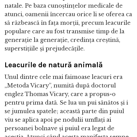
natale. Pe baza cunoștințelor medicale de
atunci, oamenii încercau orice li se oferea ca
să răzbească în fața morții, precum leacurile
populare care au fost transmise timp de la
generație la generație, credința creștină,
superstițiile și prejudecățile.
Leacurile de natură animală
Unul dintre cele mai faimoase leacuri era
„Metoda Vicary”, numită după doctorul
englez Thomas Vicary, care a propus-o
pentru prima dată. Se lua un pui sănătos și i
se jumulea spatele; această parte din puiul
viu se aplica apoi pe nodulii umflați ai
persoanei bolnave și puiul era legat de
aceștia. Atunci când acesta manifesta semne