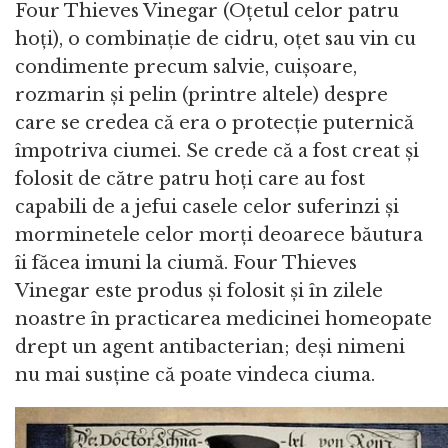
Four Thieves Vinegar (Oțetul celor patru
hoți), o combinație de cidru, oțet sau vin cu
condimente precum salvie, cuișoare,
rozmarin și pelin (printre altele) despre
care se credea că era o protecție puternică
împotriva ciumei. Se crede că a fost creat și
folosit de către patru hoți care au fost
capabili de a jefui casele celor suferinzi și
morminetele celor morți deoarece băutura
îi făcea imuni la ciumă. Four Thieves
Vinegar este produs și folosit și în zilele
noastre în practicarea medicinei homeopate
drept un agent antibacterian; deși nimeni
nu mai susține că poate vindeca ciuma.