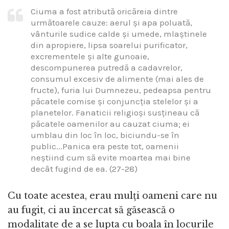
Ciuma a fost atribută oricăreia dintre
următoarele cauze: aerul și apa poluată,
vânturile sudice calde și umede, mlaștinele
din apropiere, lipsa soarelui purificator,
excrementele și alte gunoaie,
descompunerea putredă a cadavrelor,
consumul excesiv de alimente (mai ales de
fructe), furia lui Dumnezeu, pedeapsa pentru
păcatele comise și conjuncția stelelor și a
planetelor. Fanaticii religioși susțineau că
păcatele oamenilor au cauzat ciuma; ei
umblau din loc în loc, biciundu-se în
public...Panica era peste tot, oamenii
neștiind cum să evite moartea mai bine
decât fugind de ea. (27-28)
Cu toate acestea, erau mulți oameni care nu
au fugit, ci au încercat să găsească o
modalitate de a se lupta cu boala în locurile