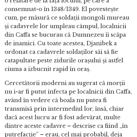
o relatare de la fața locului, pe care a
consemnat-o în 1348/1349. El povestește
cum, pe măsură ce soldații mongoli mureau
și cadavrele lor umpleau câmpul, localnicii
din Caffa se bucurau că Dumnezeu îi scăpa
de inamici. Cu toate acestea, Djanibek a
ordonat ca cadavrele soldaților săi să fie
catapultate peste zidurile orașului și astfel
ciuma a izbucnit rapid în oraș.
Cercetătorii moderni au sugerat că morții
nu i-ar fi putut infecta pe localnicii din Caffa,
având în vedere că boala nu putea fi
transmisă prin intermediul lor, însă, chiar
dacă acest lucru ar fi fost adevărat, multe
dintre aceste cadavre – descrise ca fiind „în
putrefacție” – erau, cel mai probabil, deja