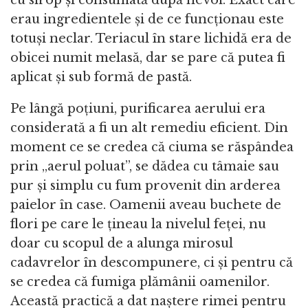
cu sirop și consumată după nevoi. Exact care
erau ingredientele și de ce funcționau este
totuși neclar. Teriacul în stare lichidă era de
obicei numit melasă, dar se pare că putea fi
aplicat și sub formă de pastă.
Pe lângă poțiuni, purificarea aerului era
considerată a fi un alt remediu eficient. Din
moment ce se credea că ciuma se răspândea
prin „aerul poluat”, se dădea cu tâmaie sau
pur și simplu cu fum provenit din arderea
paielor în case. Oamenii aveau buchete de
flori pe care le țineau la nivelul feței, nu
doar cu scopul de a alunga mirosul
cadavrelor în descompunere, ci și pentru că
se credea că fumiga plămânii oamenilor.
Această practică a dat naștere rimei pentru