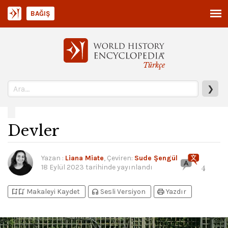
BAĞIŞ
Türkçe
❯
Devler
Yazan
:
Liana Miate
, Çeviren:
Sude Şengül
18 Eylül 2023
tarihinde yayınlandı
4
bookmark_add
bookmark_added
headphones
print
Makaleyi Kaydet
Sesli Versiyon
Yazdır