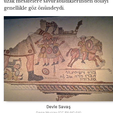
uzak mesafelere savurabildiklerinden dolayı
genellikle göz önündeydi.
Devle Savaş
Dana Murray (CC BY-NC-SA)