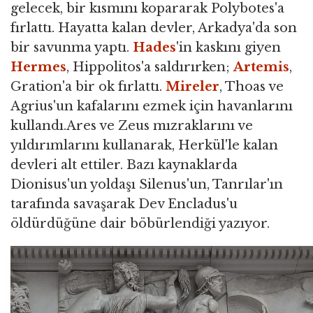
gelecek, bir kısmını kopararak Polybotes'a
fırlattı. Hayatta kalan devler, Arkadya'da son
bir savunma yaptı.
Hades
'in kaskını giyen
Hermes
, Hippolitos'a saldırırken;
Artemis
,
Gration'a bir ok fırlattı.
Mireler
, Thoas ve
Agrius'un kafalarını ezmek için havanlarını
kullandı.Ares ve Zeus mızraklarını ve
yıldırımlarını kullanarak, Herkül'le kalan
devleri alt ettiler. Bazı kaynaklarda
Dionisus'un yoldaşı Silenus'un, Tanrılar'ın
tarafında savaşarak Dev Encladus'u
öldürdüğüne dair böbürlendiği yazıyor.