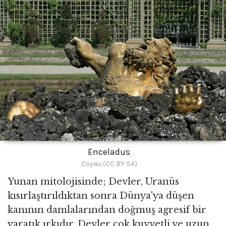
Enceladus
Coyau (CC BY-SA)
Yunan mitolojisinde; Devler, Uranüs
kısırlaştırıldıktan sonra Dünya'ya düşen
kanının damlalarından doğmuş agresif bir
yaratık ırkıdır. Devler çok kuvvetli ve uzun