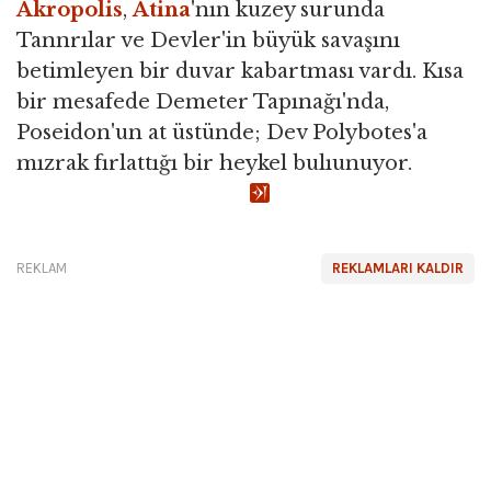
Akropolis
,
Atina
'nın kuzey surunda
Tannrılar ve Devler'in büyük savaşını
betimleyen bir duvar kabartması vardı. Kısa
bir mesafede Demeter Tapınağı'nda,
Poseidon'un at üstünde; Dev Polybotes'a
mızrak fırlattığı bir heykel bulıunuyor.
REKLAM
REKLAMLARI KALDIR