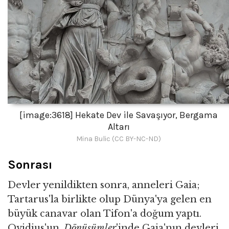
[image:3618] Hekate Dev ile Savaşıyor, Bergama
Altarı
Mina Bulic (CC BY-NC-ND)
Sonrası
Devler yenildikten sonra, anneleri Gaia;
Tartarus'la birlikte olup Dünya'ya gelen en
büyük canavar olan Tifon'a doğum yaptı.
Ovidius'un,
Dönüşümler
'inde Gaia'nın devleri