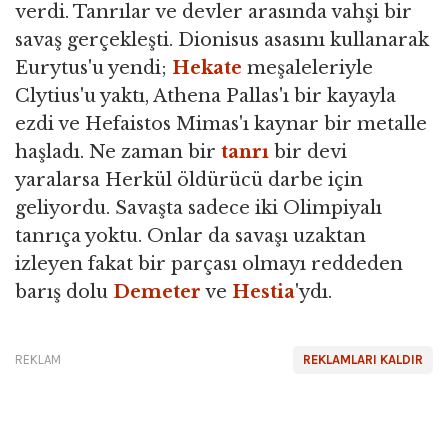
verdi. Tanrılar ve devler arasında vahşi bir
savaş gerçekleşti. Dionisus asasını kullanarak
Eurytus'u yendi;
Hekate
meşaleleriyle
Clytius'u yaktı, Athena Pallas'ı bir kayayla
ezdi ve Hefaistos Mimas'ı kaynar bir metalle
haşladı. Ne zaman bir
tanrı
bir devi
yaralarsa Herkül öldürücü darbe için
geliyordu. Savaşta sadece iki Olimpiyalı
tanrıça yoktu. Onlar da savaşı uzaktan
izleyen fakat bir parçası olmayı reddeden
barış dolu
Demeter
ve
Hestia
'ydı.
REKLAM
REKLAMLARI KALDIR