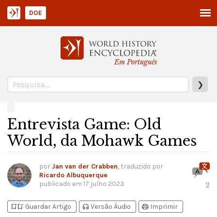
DOE
Em Português
❯
Entrevista Game: Old
World, da Mohawk Games
por
Jan van der Crabben
, traduzido por
Ricardo Albuquerque
publicado em
17 julho 2023
2
bookmark_add
bookmark_added
headphones
print
Guardar Artigo
Versão Áudio
Imprimir