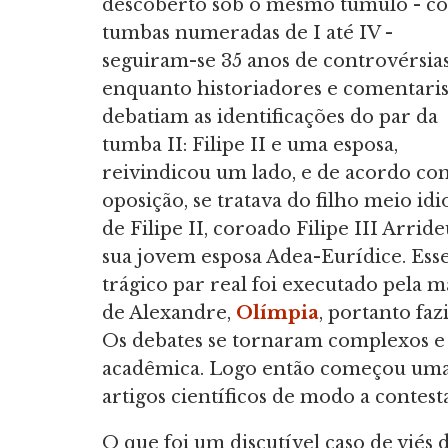
descoberto sob o mesmo túmulo - c
tumbas numeradas de I até IV -
seguiram-se 35 anos de controvérsia
enquanto historiadores e comentaris
debatiam as identificações do par da
tumba II: Filipe II e uma esposa,
reivindicou um lado, e de acordo co
oposição, se tratava do filho meio idi
de Filipe II, coroado Filipe III Arride
sua jovem esposa Adea-Eurídice. Ess
trágico par real foi executado pela 
de Alexandre,
Olímpia
, portanto faz
Os debates se tornaram complexos e 
acadêmica. Logo então começou uma a
artigos científicos de modo a contest
O que foi um discutível caso de viés