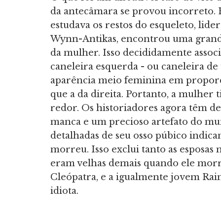
da antecâmara se provou incorreto.
estudava os restos do esqueleto, lid
Wynn-Antikas, encontrou uma grande 
da mulher. Isso decididamente assoc
caneleira esquerda - ou caneleira d
aparência meio feminina em proporçã
que a da direita. Portanto, a mulher
redor. Os historiadores agora têm d
manca e um precioso artefato do mund
detalhadas de seu osso púbico indic
morreu. Isso exclui tanto as esposas
eram velhas demais quando ele morre
Cleópatra, e a igualmente jovem Rain
idiota.