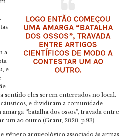
om
LOGO ENTÃO COMEÇOU
s
UMA AMARGA “BATALHA
tas
DOS OSSOS”, TRAVADA
ENTRE ARTIGOS
CIENTÍFICOS DE MODO A
m a
CONTESTAR UM AO
ota
OUTRO.
u, e
e
mãe
ia sentido eles serem enterrados no local.
cáusticos, e dividiram a comunidade
marga “batalha dos ossos”, travada entre
ar um ao outro (Grant, 2020, p.93).
 de gênero arqueológico associado às armas