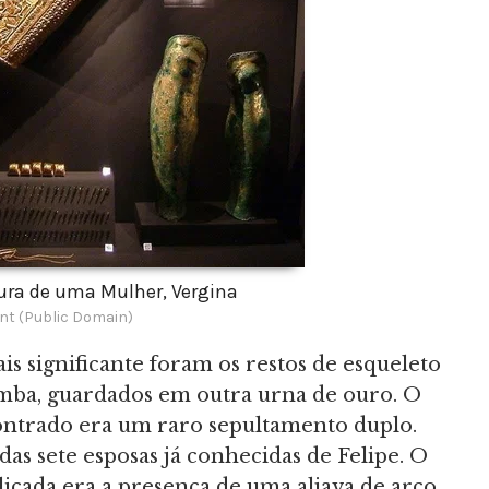
ura de uma Mulher, Vergina
nt (Public Domain)
is significante foram os restos de esqueleto
ba, guardados em outra urna de ouro. O
ontrado era um raro sepultamento duplo.
as sete esposas já conhecidas de Felipe. O
icada era a presença de uma aljava de arco