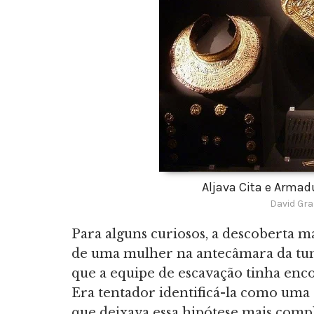
Aljava Cita e Armad
David Gra
Para alguns curiosos, a descoberta ma
de uma mulher na antecâmara da tum
que a equipe de escavação tinha enc
Era tentador identificá-la como uma d
que deixava essa hipótese mais compl