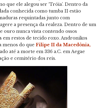
 que ele alegou ser ‘Tróia’. Dentro da
dada conhecida como tumba II estão
armaduras requintadas junto com
sugere a presença da realeza. Dentro de um
e ouro nunca vista contendo ossos
 em restos de tecido roxo. Andronikos
da menos do que
Filipe II da Macedônia
,
eado até a morte em 336 a.C. em Aegae
nação e cemitério dos reis.