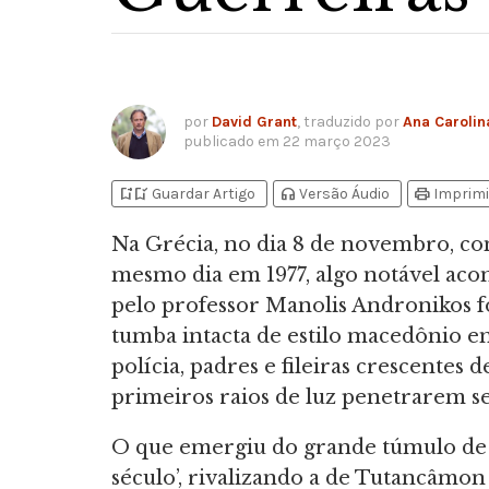
por
David Grant
, traduzido por
Ana Carolin
publicado em
22 março 2023
bookmark_add
bookmark_added
headphones
print
Guardar Artigo
Versão Áudio
Imprimi
Na Grécia, no dia 8 de novembro, co
mesmo dia em 1977, algo notável aco
pelo professor Manolis Andronikos f
tumba intacta de estilo macedônio em 
polícia, padres e fileiras crescentes
primeiros raios de luz penetrarem se
O que emergiu do grande túmulo de s
século’, rivalizando a de Tutancâmon