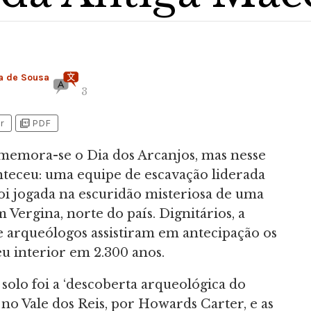
a de Sousa
3
picture_as_pdf
r
PDF
memora-se o Dia dos Arcanjos, mas nesse
nteceu: uma equipe de escavação liderada
oi jogada na escuridão misteriosa de uma
Vergina, norte do país. Dignitários, a
 de arqueólogos assistiram em antecipação os
u interior em 2.300 anos.
olo foi a ‘descoberta arqueológica do
 no Vale dos Reis, por Howards Carter, e as