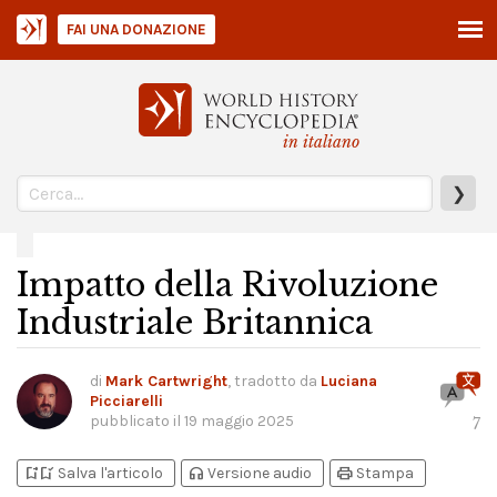
FAI UNA DONAZIONE
in italiano
❯
Impatto della Rivoluzione
Industriale Britannica
di
Mark Cartwright
, tradotto da
Luciana
Picciarelli
pubblicato il
19 maggio 2025
7
bookmark_add
bookmark_added
headphones
print
Salva l'articolo
Versione audio
Stampa