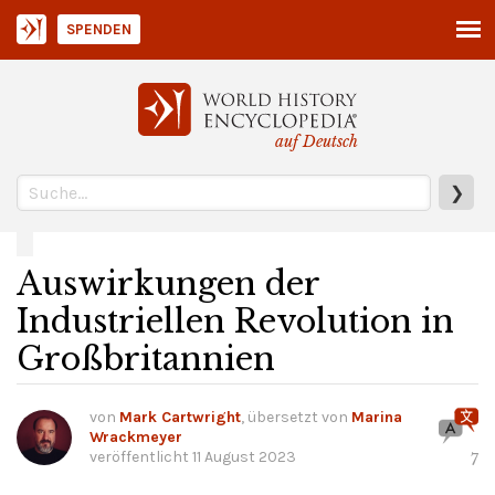
SPENDEN
auf Deutsch
❯
Auswirkungen der
Industriellen Revolution in
Großbritannien
von
Mark Cartwright
, übersetzt von
Marina
Wrackmeyer
veröffentlicht
11 August 2023
7