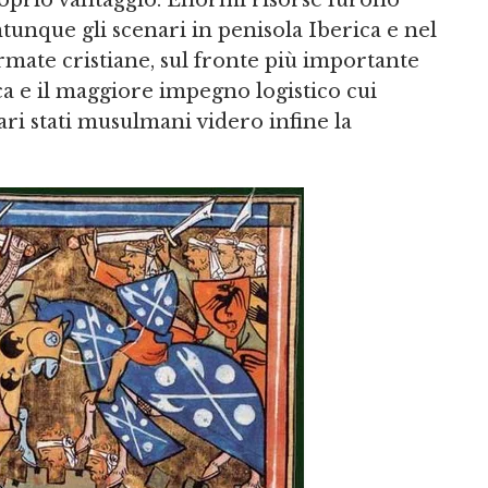
roprio vantaggio. Enormi risorse furono
ntunque gli scenari in penisola Iberica e nel
rmate cristiane, sul fronte più importante
ca e il maggiore impegno logistico cui
ri stati musulmani videro infine la