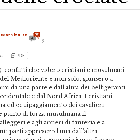
incenzo Mauro
5
picture_as_pdf
pa
PDF
), conflitti che videro cristiani e musulmani
i del Medioriente e non solo, giunsero a
ni da una parte e dall'altra dei belligeranti
 occidentale e dal Nord Africa. I cristiani
ina ed equipaggiamento dei cavalieri
ce punto di forza musulmana il
leggeri e agli arcieri di fanteria e a
ti parti appresero l'una dall'altra,