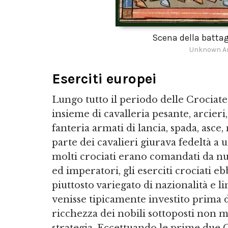
Scena della battag
Unknown Ar
Eserciti europei
Lungo tutto il periodo delle Crociate
insieme di cavalleria pesante, arcieri,
fanteria armati di lancia, spada, asce
parte dei cavalieri giurava fedeltà a 
molti crociati erano comandati da n
ed imperatori, gli eserciti crociati 
piuttosto variegato di nazionalità e
venisse tipicamente investito prima d
ricchezza dei nobili sottoposti non m
strategia. Eccettuando le prime due Cr