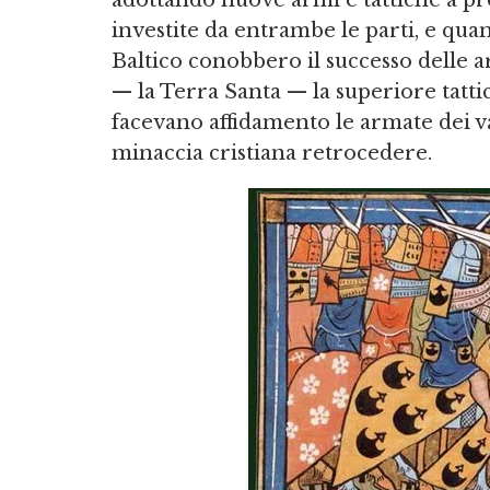
adottando nuove armi e tattiche a p
investite da entrambe le parti, e qua
Baltico conobbero il successo delle a
— la Terra Santa — la superiore tatti
facevano affidamento le armate dei va
minaccia cristiana retrocedere.