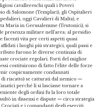
ligiosi cavallereschi quali i Poveri
io di Salomone (Templari), gli Ospitalieri
dalieri, oggi Cavalieri di Malta), e
anta Maria in Gerusalemme (Teutonici), si
 presenza militare nell'area; al presidio
e facenti vita per certi aspetti quasi
dati i luoghi più strategici, quali passi e
tributo furono le diverse centinaia di
mate crociate regolari. Forti del miglior
i costituirono di fatto l'élite delle forze
venir cospicuamente condannati
 di riscatto) se catturati dal nemico —
natici perché li si lasciasse tornare a
niente degli ordini fu la loro totale
ultò in dissensi e dispute — circa strategia
 Crociati e i comandanti degli eserciti