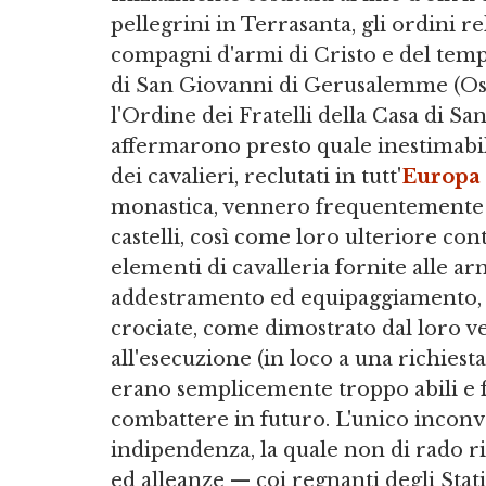
pellegrini in Terrasanta, gli ordini re
compagni d'armi di Cristo e del temp
di San Giovanni di Gerusalemme (Ospe
l'Ordine dei Fratelli della Casa di S
affermarono presto quale inestimabile
dei cavalieri, reclutati in tutt'
Europa
monastica, vennero frequentemente affi
castelli, così come loro ulteriore con
elementi di cavalleria fornite alle ar
addestramento ed equipaggiamento, ess
crociate, come dimostrato dal loro 
all'esecuzione (in loco a una richiesta
erano semplicemente troppo abili e fa
combattere in futuro. L'unico inconve
indipendenza, la quale non di rado ris
ed alleanze — coi regnanti degli Stati