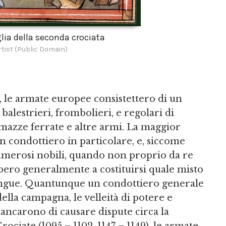
lia della seconda crociata
tist (Public Domain)
, le armate europee consistettero di un
 balestrieri, frombolieri, e regolari di
, mazze ferrate e altre armi. La maggior
un condottiero in particolare, e, siccome
umerosi nobili, quando non proprio da re
ebbero generalmente a costituirsi quale misto
 lingue. Quantunque un condottiero generale
ella campagna, le velleità di potere e
ancarono di causare dispute circa la
ociate (1095 – 1102, 1147 – 1149), le armate