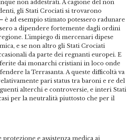
ue non addestrati. A cagione del non
nti, gli Stati Crociati si trovarono
— è ad esempio stimato potessero radunare
esero a dipendere fortemente dagli ordini
a regione. L'impiego di mercenari dipese
ca, e se non altro gli Stati Crociati
asionali da parte dei regnanti europei. E
ferite dai monarchi cristiani in loco onde
fendere la Terrasanta. A queste difficoltà va
elativamente pari status tra baroni e re del
nti alterchi e controversie, e interi Stati
asi per la neutralità piuttosto che per il
ire protezione e assistenza medica ai