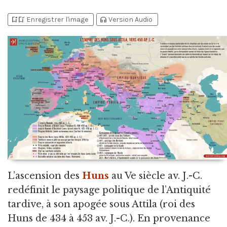
bookmark_add
bookmark_added
headphones
Enregistrer l'image
Version Audio
L’ascension des
Huns
au Ve siècle av.
J.-C.
redéfinit le paysage politique de l’Antiquité
tardive, à son apogée sous Attila (roi des
Huns de 434 à 453 av. J.-C.). En provenance