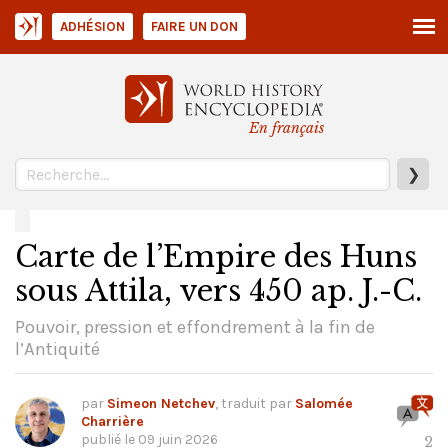
ADHÉSION
FAIRE UN DON
En français
❯
Carte de l’Empire des Huns
sous Attila, vers 450 ap. J.-C.
Pouvoir, pression et effondrement à la fin de
l’Antiquité
par
Simeon Netchev
, traduit par
Salomée
Charrière
publié le
09 juin 2026
2