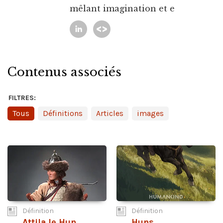
mêlant imagination et e
Contenus associés
FILTRES:
Tous
Définitions
Articles
images
Définition
Définition
Attila le Hun
Huns