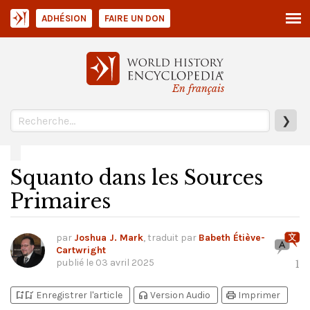
ADHÉSION
FAIRE UN DON
En français
❯
Squanto dans les Sources
Primaires
par
Joshua J. Mark
, traduit par
Babeth Étiève-
Cartwright
publié le
03 avril 2025
1
bookmark_add
bookmark_added
headphones
print
Enregistrer l'article
Version Audio
Imprimer