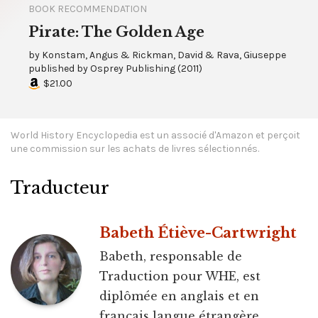
BOOK RECOMMENDATION
Pirate: The Golden Age
by
Konstam, Angus & Rickman, David & Rava, Giuseppe
published by
Osprey Publishing
(
2011
)
$21.00
World History Encyclopedia est un associé d'Amazon et perçoit
une commission sur les achats de livres sélectionnés.
Traducteur
Babeth Étiève-Cartwright
Babeth, responsable de
Traduction pour WHE, est
diplômée en anglais et en
français langue étrangère.