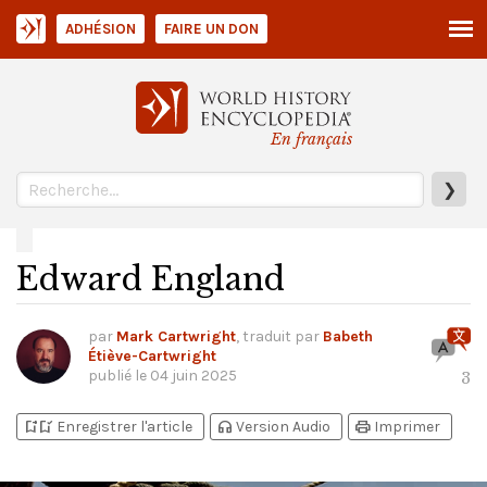
ADHÉSION
FAIRE UN DON
En français
❯
Edward England
par
Mark Cartwright
, traduit par
Babeth
Étiève-Cartwright
publié le
04 juin 2025
3
bookmark_add
bookmark_added
headphones
print
Enregistrer l'article
Version Audio
Imprimer