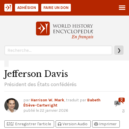
ADHÉSION
FAIRE UN DON
En français
❯
Jefferson Davis
Président des États confédérés
par
Harrison W. Mark
, traduit par
Babeth
Étiève-Cartwright
publié le
22 janvier 2026
3
bookmark_add
bookmark_added
headphones
print
Enregistrer l'article
Version Audio
Imprimer