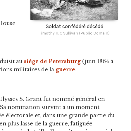
House
Soldat confédéré décédé
Timothy H. O'Sullivan (Public Domain)
nduisit au
siège de Petersburg
(juin 1864 à
tions militaires de la
guerre
.
 Ulysses S. Grant fut nommé général en
n. Sa nomination survint à un moment
née électorale et, dans une grande partie du
n plus lasse de la guerre, fatiguée