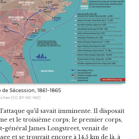
e de Sécession, 1861-1865
chev (CC BY-NC-ND)
'attaque qu'il savait imminente. Il disposait
me et le troisième corps; le premier corps,
-général James Longstreet, venait de
ee et se trouvait encore à 14,5 km de là, à