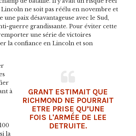
champ de bataille. Il y avait un risque réel
Lincoln ne soit pas réélu en novembre et
e une paix désavantageuse avec le Sud,
nti-guerre grandissante. Pour éviter cette
 remporter une série de victoires
er la confiance en Lincoln et son
er
es
ier
GRANT ESTIMAIT QUE
ant à
RICHMOND NE POURRAIT
ETRE PRISE QU’UNE
FOIS L'ARMÉE DE LEE
DETRUITE.
100
i la