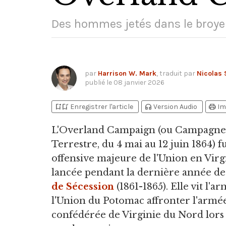
Des hommes jetés dans le broyeu
par
Harrison W. Mark
, traduit par
Nicolas 
publié le
08 janvier 2026
bookmark_add
bookmark_added
headphones
print
Enregistrer l'article
Version Audio
Im
L'Overland Campaign
(ou Campagne
Terrestre, du 4 mai au 12 juin 1864) f
offensive majeure de l'Union en Virg
lancée pendant la dernière année de
de Sécession
(1861-1865). Elle vit l'a
l'Union du Potomac affronter l'armé
confédérée de Virginie du Nord lors