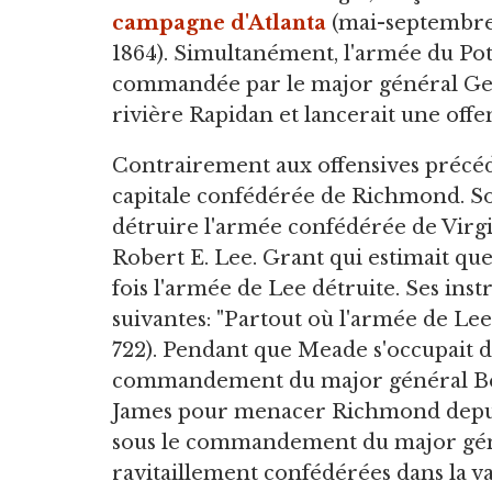
campagne d'Atlanta
(mai-septembr
1864). Simultanément, l'armée du Po
commandée par le major général Geo
rivière Rapidan et lancerait une offe
Contrairement aux offensives précéden
capitale confédérée de Richmond. Son
détruire l'armée confédérée de Vir
Robert E. Lee. Grant qui estimait qu
fois l'armée de Lee détruite. Ses ins
suivantes: "Partout où l'armée de Lee 
722). Pendant que Meade s'occupait d
commandement du major général Benj
James pour menacer Richmond depuis 
sous le commandement du major génér
ravitaillement confédérées dans la v