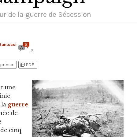
r de la guerre de Sécession
Santucci
2
picture_as_pdf
primer
PDF
ut une
inie,
 la
guerre
rmée de
e
 de cinq