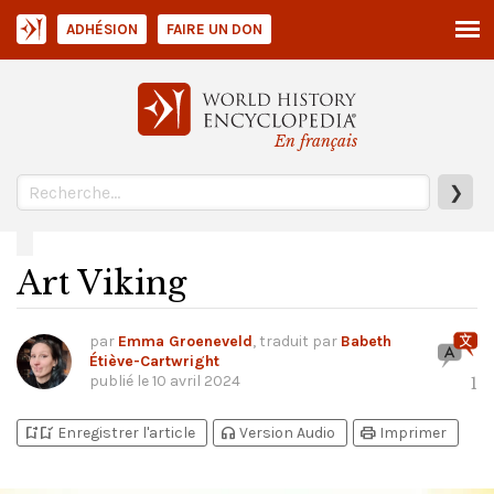
ADHÉSION
FAIRE UN DON
En français
❯
Art Viking
par
Emma Groeneveld
, traduit par
Babeth
Étiève-Cartwright
publié le
10 avril 2024
1
bookmark_add
bookmark_added
headphones
print
Enregistrer l'article
Version Audio
Imprimer