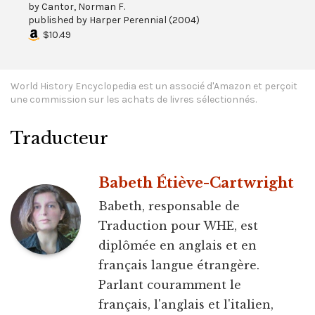
by
Cantor, Norman F.
published by
Harper Perennial
(
2004
)
$10.49
World History Encyclopedia est un associé d'Amazon et perçoit
une commission sur les achats de livres sélectionnés.
Traducteur
Babeth Étiève-Cartwright
Babeth, responsable de
Traduction pour WHE, est
diplômée en anglais et en
français langue étrangère.
Parlant couramment le
français, l'anglais et l'italien,