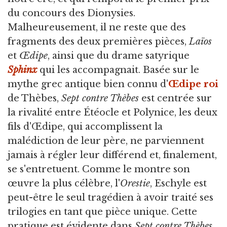
du concours des Dionysies.
Malheureusement, il ne reste que des
fragments des deux premières pièces,
Laïos
et
Œdipe
, ainsi que du drame satyrique
Sphinx
qui les accompagnait. Basée sur le
mythe grec antique bien connu d'
Œdipe roi
de Thèbes,
Sept contre Thèbes
est centrée sur
la rivalité entre Étéocle et Polynice, les deux
fils d'Œdipe, qui accomplissent la
malédiction de leur père, ne parviennent
jamais à régler leur différend et, finalement,
se s'entretuent. Comme le montre son
œuvre la plus célèbre, l'
Orestie
, Eschyle est
peut-être le seul tragédien à avoir traité ses
trilogies en tant que pièce unique. Cette
pratique est évidente dans
Sept contre Thèbes
,