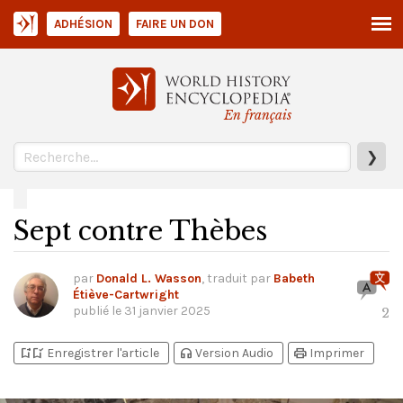
ADHÉSION
FAIRE UN DON
En français
❯
Sept contre Thèbes
par
Donald L. Wasson
, traduit par
Babeth
Étiève-Cartwright
publié le
31 janvier 2025
2
bookmark_add
bookmark_added
headphones
print
Enregistrer l'article
Version Audio
Imprimer