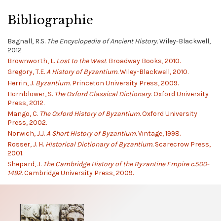
Bibliographie
Bagnall, R.S.
The Encyclopedia of Ancient History.
Wiley-Blackwell,
2012
Brownworth, L.
Lost to the West.
Broadway Books, 2010.
Gregory, T.E.
A History of Byzantium.
Wiley-Blackwell, 2010.
Herrin, J.
Byzantium.
Princeton University Press, 2009.
Hornblower, S.
The Oxford Classical Dictionary.
Oxford University
Press, 2012.
Mango, C.
The Oxford History of Byzantium.
Oxford University
Press, 2002.
Norwich, J.J.
A Short History of Byzantium.
Vintage, 1998.
Rosser, J. H.
Historical Dictionary of Byzantium.
Scarecrow Press,
2001.
Shepard, J.
The Cambridge History of the Byzantine Empire c.500-
1492.
Cambridge University Press, 2009.