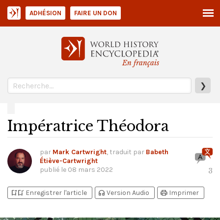
ADHÉSION
FAIRE UN DON
En français
❯
Impératrice Théodora
par
Mark Cartwright
, traduit par
Babeth
Étiève-Cartwright
publié le
08 mars 2022
3
bookmark_add
bookmark_added
headphones
print
Enregistrer l'article
Version Audio
Imprimer