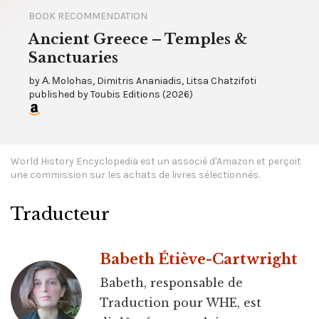
BOOK RECOMMENDATION
Ancient Greece – Temples &
Sanctuaries
by
Α. Μolohas, Dimitris Ananiadis, Litsa Chatzifoti
published by
Toubis Editions
(
2026
)
World History Encyclopedia est un associé d'Amazon et perçoit
une commission sur les achats de livres sélectionnés.
Traducteur
Babeth Étiève-Cartwright
Babeth, responsable de
Traduction pour WHE, est