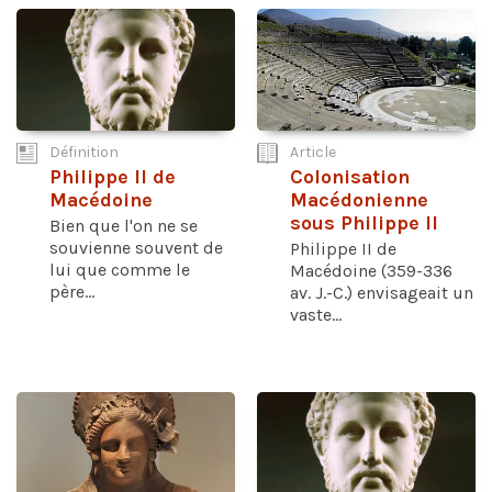
Définition
Article
Philippe II de
Colonisation
Macédoine
Macédonienne
sous Philippe II
Bien que l'on ne se
souvienne souvent de
Philippe II de
lui que comme le
Macédoine (359-336
père...
av. J.-C.) envisageait un
vaste...