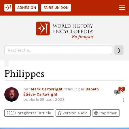
ADHÉSION
FAIRE UN DON
En français
❯
Philippes
par
Mark Cartwright
, traduit par
Babeth
Étiève-Cartwright
publié le
28 août 2023
1
bookmark_add
bookmark_added
headphones
print
Enregistrer l'article
Version Audio
Imprimer