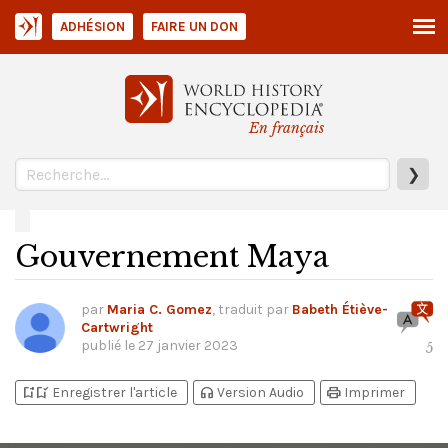
ADHÉSION
FAIRE UN DON
En français
❯
Gouvernement Maya
par
Maria C. Gomez
, traduit par
Babeth Étiève-
Cartwright
publié le
27 janvier 2023
5
bookmark_add
bookmark_added
headphones
print
Enregistrer l'article
Version Audio
Imprimer