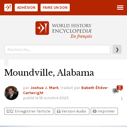
ADHÉSION
FAIRE UN DON
En français
❯
Moundville, Alabama
par
Joshua J. Mark
, traduit par
Babeth Étiève-
Cartwright
publié le
18 octobre 2025
1
bookmark_add
bookmark_added
headphones
print
Enregistrer l'article
Version Audio
Imprimer