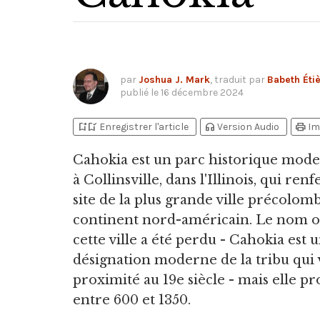
par
Joshua J. Mark
, traduit par
Babeth Éti
publié le
16 décembre 2024
bookmark_add
bookmark_added
headphones
print
Enregistrer l'article
Version Audio
Im
Cahokia est un parc historique mode
à Collinsville,
dans l'Illinois, qui ren
site de la plus grande ville précolo
continent nord-américain. Le nom o
cette ville a été perdu - Cahokia est 
désignation moderne de la tribu qui v
proximité au 19e siècle - mais elle p
entre 600 et 1350.