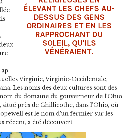
u
ÉLEVANT LES CHEFS AU-
llée
DESSUS DES GENS
is
ORDINAIRES ET EN LES
RAPPROCHANT DU
s
SOLEIL, QU'ILS
 deux
VÉNÉRAIENT.
ure
 ap.
actuelles Virginie, Virginie-Occidentale,
ana. Les noms des deux cultures sont des
e nom du domaine du gouverneur de l'Ohio
situé près de Chillicothe, dans l'Ohio, où
Hopewell est le nom d'un fermier sur les
s récent, a été découvert.