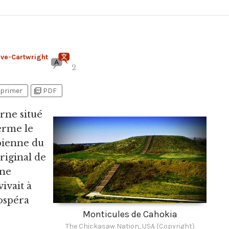
ève-Cartwright
2
picture_as_pdf
primer
PDF
rne situé
ferme le
mbienne du
riginal de
une
ivait à
rospéra
Monticules de Cahokia
The Chickasaw Nation, USA (Copyright)