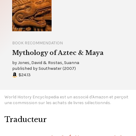
BOOK RECOMMENDATION
Mythology of Aztec & Maya
by
Jones, David & Rostas, Suanna
published by
Southwater
(
2007
)
$24.13
World History Encyclopedia est un associé d'Amazon et perçoit
une commission sur les achats de livres sélectionnés.
Traducteur