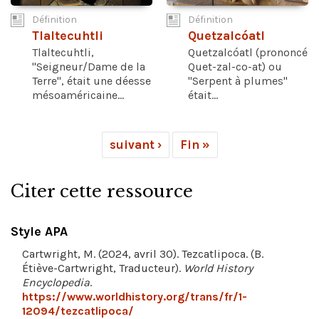
Définition
Définition
Tlaltecuhtli
Quetzalcóatl
Tlaltecuhtli,
Quetzalcóatl (prononcé
"Seigneur/Dame de la
Quet-zal-co-at) ou
Terre", était une déesse
"Serpent à plumes"
mésoaméricaine...
était...
suivant ›
Fin »
Citer cette ressource
Style APA
Cartwright, M. (2024, avril 30). Tezcatlipoca. (B.
Étiève-Cartwright, Traducteur).
World History
Encyclopedia
.
https://www.worldhistory.org/trans/fr/1-
12094/tezcatlipoca/