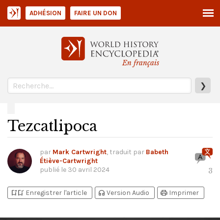
ADHÉSION
FAIRE UN DON
En français
❯
Tezcatlipoca
par
Mark Cartwright
, traduit par
Babeth
Étiève-Cartwright
publié le
30 avril 2024
3
bookmark_add
bookmark_added
headphones
print
Enregistrer l'article
Version Audio
Imprimer