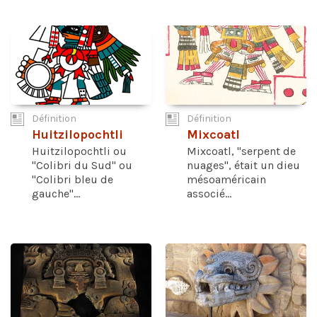
Définition
Définition
Huitzilopochtli
Mixcoatl
Huitzilopochtli ou
Mixcoatl, "serpent de
"Colibri du Sud" ou
nuages", était un dieu
"Colibri bleu de
mésoaméricain
gauche"...
associé...