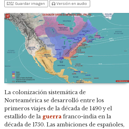
bookmark_add
bookmark_added
headphones
Guardar imagen
Versión en audio
La colonización sistemática de
Norteamérica se desarrolló entre los
primeros viajes de la década de 1490 y el
estallido de la
guerra
franco-india en la
década de 1750.
Las ambiciones de españoles,