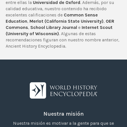
entre ellas la
Universidad de Oxford
. Además, por su
calidad educativa, nuestro contenido ha recibido
excelentes calificaciones de
Common Sense
Education
,
Merlot (California State University)
,
OER
Commons
,
School Library Journal
e
Internet Scout
(University of Wisconsin)
. Algunas de estas
recomendaciones figuran con nuestro nombre anterior,
Ancient History Encyclopedia.
Nuestra misión
Nuestra misión es motivar a la gente para que se