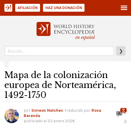
AFILIACIÓN
HAZ UNA DONACIÓN
en español
❯
Mapa de la colonización
europea de Norteamérica,
1492-1750
por
Simeon Netchev
, traducido por
Rosa
Baranda
publicado el
23 enero 2026
3