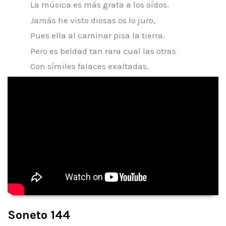
La música es más grata a los oídos.
Jamás he visto diosas os lo juro,
Pues ella al caminar pisa la tierra.
Pero es beldad tan rara cual las otras
Con símiles falaces exaltadas.
Soneto 144