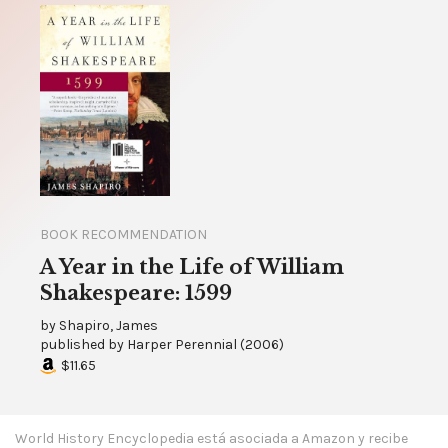
BOOK RECOMMENDATION
A Year in the Life of William
Shakespeare: 1599
by
Shapiro, James
published by
Harper Perennial
(
2006
)
$11.65
World History Encyclopedia está asociada a Amazon y recibe