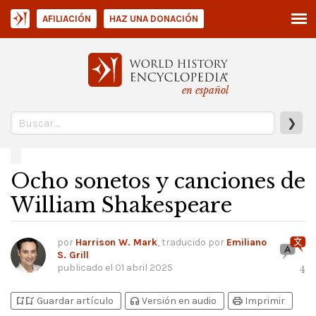
AFILIACIÓN
HAZ UNA DONACIÓN
en español
❯
Ocho sonetos y canciones de
William Shakespeare
por
Harrison W. Mark
, traducido por
Emiliano
S. Grill
publicado el
01 abril 2025
4
bookmark_add
bookmark_added
headphones
print
Guardar artículo
Versión en audio
Imprimir