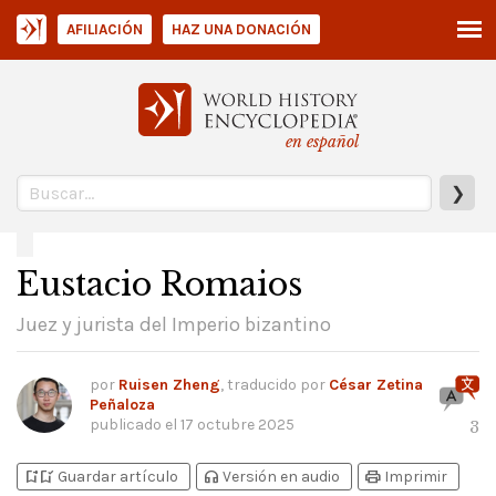
AFILIACIÓN
HAZ UNA DONACIÓN
en español
❯
Eustacio Romaios
Juez y jurista del Imperio bizantino
por
Ruisen Zheng
, traducido por
César Zetina
Peñaloza
publicado el
17 octubre 2025
3
bookmark_add
bookmark_added
headphones
print
Guardar artículo
Versión en audio
Imprimir