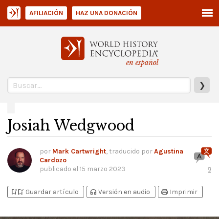
AFILIACIÓN
HAZ UNA DONACIÓN
en español
❯
Josiah Wedgwood
por
Mark Cartwright
, traducido por
Agustina
Cardozo
publicado el
15 marzo 2023
2
bookmark_add
bookmark_added
headphones
print
Guardar artículo
Versión en audio
Imprimir