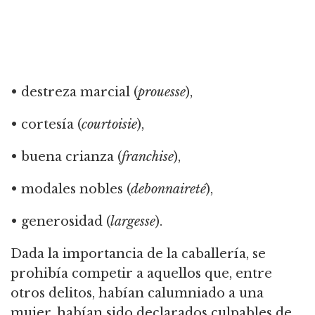
• destreza marcial (
prouesse
),
• cortesía (
courtoisie
),
• buena crianza (
franchise
),
• modales nobles (
debonnaireté
),
• generosidad (
largesse
).
Dada la importancia de la caballería, se
prohibía competir a aquellos que, entre
otros delitos, habían calumniado a una
mujer, habían sido declarados culpables de