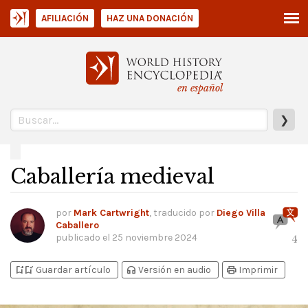
AFILIACIÓN
HAZ UNA DONACIÓN
en español
❯
Caballería medieval
por
Mark Cartwright
, traducido por
Diego Villa
Caballero
publicado el
25 noviembre 2024
4
bookmark_add
bookmark_added
headphones
print
Guardar artículo
Versión en audio
Imprimir