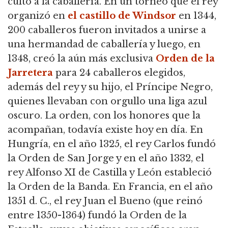
culto a la caballería.
En un torneo que el rey
organizó en
el castillo de Windsor
en 1344,
200 caballeros fueron invitados a unirse a
una hermandad de caballería y luego, en
1348,
creó la aún más exclusiva
Orden de la
Jarretera
para 24 caballeros elegidos,
además del rey y su hijo, el Príncipe Negro,
quienes llevaban con orgullo una liga azul
oscuro.
La orden, con los honores que la
acompañan, todavía existe hoy en día.
En
Hungría, en el año 1325, el rey Carlos fundó
la Orden de San Jorge y en el año 1332, el
rey Alfonso XI de Castilla y León estableció
la Orden de la Banda.
En Francia, en el año
1351 d. C., el rey Juan el Bueno (que reinó
entre 1350-1364) fundó la Orden de la