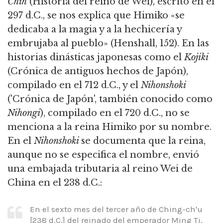
Chih
(Historia del reino de Wei), escrito en el
297 d.C., se nos explica que Himiko «se
dedicaba a la magia y a la hechicería y
embrujaba al pueblo» (Henshall, 152).
En las
historias dinásticas japonesas como el
Kojiki
(Crónica de antiguos hechos de Japón),
compilado en el 712 d.C., y el
Nihonshoki
('Crónica de Japón', también conocido como
Nihongi
),
compilado en el 720 d.C., no se
menciona a la reina Himiko por su nombre.
En el
Nihonshoki
se documenta que la reina,
aunque no se especifica el nombre, envió
una embajada tributaria al reino Wei de
China en el 238 d.C.:
En el sexto mes del tercer año de Ching-ch'u
[238 d.C.] del reinado del emperador Ming Ti,