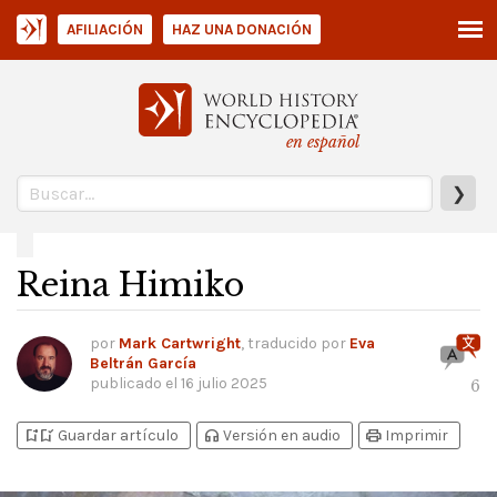
AFILIACIÓN
HAZ UNA DONACIÓN
en español
❯
Reina Himiko
por
Mark Cartwright
, traducido por
Eva
Beltrán García
publicado el
16 julio 2025
6
bookmark_add
bookmark_added
headphones
print
Guardar artículo
Versión en audio
Imprimir