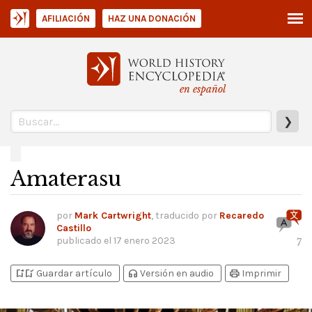
AFILIACIÓN
HAZ UNA DONACIÓN
en español
❯
Amaterasu
por
Mark Cartwright
, traducido por
Recaredo
Castillo
publicado el
17 enero 2023
7
bookmark_add
bookmark_added
headphones
print
Guardar artículo
Versión en audio
Imprimir