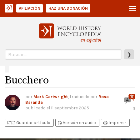
AFILIACIÓN
HAZ UNA DONACIÓN
en español
❯
Bucchero
por
Mark Cartwright
, traducido por
Rosa
Baranda
publicado el
11 septiembre 2025
3
bookmark_add
bookmark_added
headphones
print
Guardar artículo
Versión en audio
Imprimir