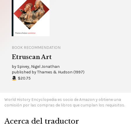
BOOK RECOMMENDATION
Etruscan Art
by
Spivey, Nigel Jonathan
published by
Thames & Hudson
(
1997
)
$20.75
World History Encyclopedia es socio de Amazon y obtiene una
comisión por las compras de libros que cumplan los requisitos.
Acerca del traductor