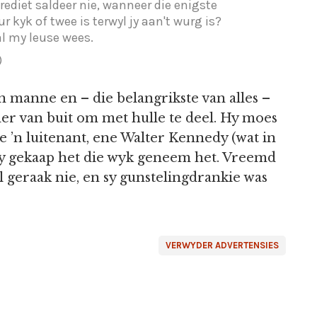
rediet saldeer nie, wanneer die enigste
r kyk of twee is terwyl jy aan't wurg is?
al my leuse wees.
)
n manne en – die belangrikste van alles –
der van buit om met hulle te deel. Hy moes
e ’n luitenant, ene Walter Kennedy (wat in
 hy gekaap het die wyk geneem het. Vreemd
 geraak nie, en sy gunstelingdrankie was
VERWYDER ADVERTENSIES