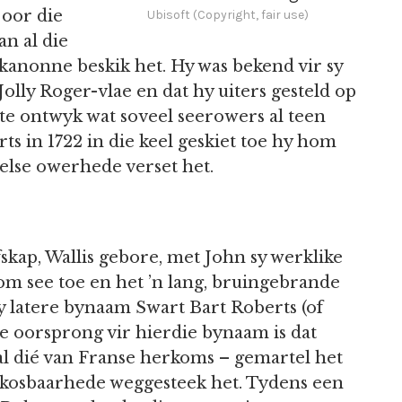
 oor die
Ubisoft (Copyright, fair use)
an al die
kanonne beskik het. Hy was bekend vir sy
olly Roger-vlae en dat hy uiters gesteld op
 te ontwyk wat soveel seerowers al teen
rts in 1722 in die keel geskiet toe hy hom
else owerhede verset het.
skap, Wallis gebore, met John sy werklike
om see toe en het ’n lang, bruingebrande
y latere bynaam Swart Bart Roberts (of
we oorsprong vir hierdie bynaam is dat
al dié van Franse herkoms – gemartel het
l kosbaarhede weggesteek het. Tydens een