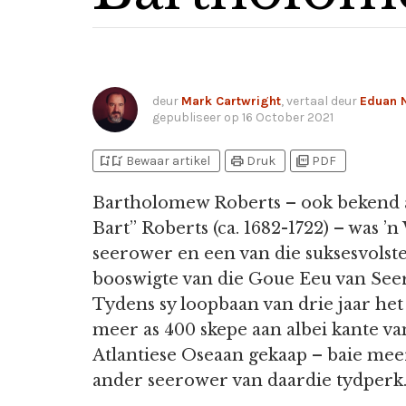
deur
Mark Cartwright
, vertaal deur
Eduan 
gepubliseer op
16 October 2021
bookmark_add
bookmark_added
print
picture_as_pdf
Bewaar artikel
Druk
PDF
Bartholomew Roberts – ook bekend 
Bart” Roberts (ca. 1682-1722) – was ’n
seerower en een van die suksesvolst
booswigte van die Goue Eeu van See
Tydens sy loopbaan van drie jaar het
meer as 400 skepe aan albei kante va
Atlantiese Oseaan gekaap – baie mee
ander seerower van daardie tydperk