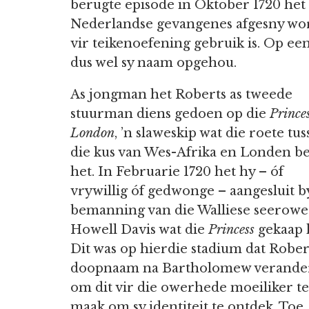
berugte episode in Oktober 1720 het 
Nederlandse gevangenes afgesny wor
vir teikenoefening gebruik is. Op ee
dus wel sy naam opgehou.
As jongman het Roberts as tweede
stuurman diens gedoen op die
Princes
London
, ’n slaweskip wat die roete tu
die kus van Wes-Afrika en Londen b
het. In Februarie 1720 het hy – óf
vrywillig óf gedwonge – aangesluit b
bemanning van die Walliese seerowe
Howell Davis wat die
Princess
gekaap 
Dit was op hierdie stadium dat Rober
doopnaam na Bartholomew verande
om dit vir die owerhede moeiliker te
maak om sy identiteit te ontdek. Toe