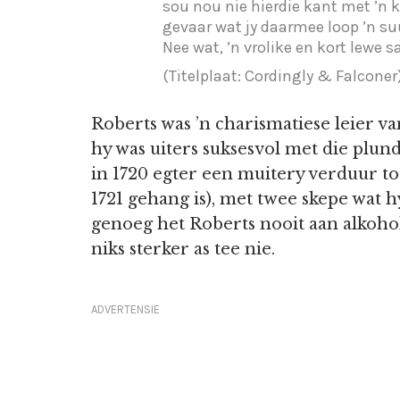
sou nou nie hierdie kant met ’n k
gevaar wat jy daarmee loop ’n suu
Nee wat, ’n vrolike en kort lewe s
(Titelplaat: Cordingly & Falconer
Roberts was ’n charismatiese leier va
hy was uiters suksesvol met die plun
in 1720 egter een muitery verduur to
1721 gehang is), met twee skepe wat
genoeg het Roberts nooit aan alkohol
niks sterker as tee nie.
ADVERTENSIE