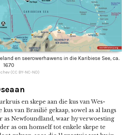
and en seerowerhawens in die Karibiese See, ca.
1670
chev (CC BY-NC-ND)
Oseaan
urkruis en skepe aan die kus van Wes-
e kus van Brasilië gekaap, sowel as al langs
er as Newfoundland, waar hy verwoesting
rder as om homself tot enkele skepe te