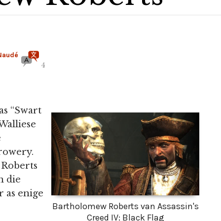
Naudé
4
as “Swart
 Walliese
e
rowery.
 Roberts
n die
r as enige
Bartholomew Roberts van Assassin's
.
Creed IV: Black Flag