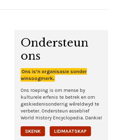
Ondersteun
ons
Ons is’n organisasie sonder
winsoogmerk.
Ons roeping is om mense by
kulturele erfenis te betrek en om
geskiedenisonderrig wêreldwyd te
verbeter. Ondersteun asseblief
World History Encyclopedia. Dankie!
SKENK
LIDMAATSKAP