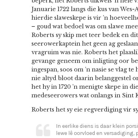
beperk, het Roberts dikwels ’n hele vl
Januarie 1722 langs die kus van Wes-
hierdie slaweskepe is vir ’n hoeveel
– goud wat bedoel was om slawe mee 
Roberts sy skip met teer bedek en dit
seerowerkaptein het geen ag geslaan o
vragruim was nie. Roberts het plaasli
gevange geneem om inligting oor bepaa
ingespan, soos om ’n nasie se vlag te
nie altyd bloot daarin belanggestel 
het hy in 1720 ’n menigte skepe in di
medeseerowers wat onlangs in Sint Ki
Roberts het sy eie regverdiging vir
In eerlike diens is daar klein pors
lewe lê oorvloed en versadiging, 