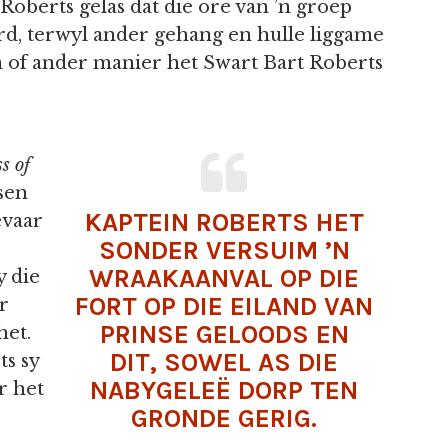
Roberts gelas dat die ore van ’n groep
d, terwyl ander gehang en hulle liggame
n of ander manier het Swart Bart Roberts
s of
ssen
KAPTEIN ROBERTS HET
evaar
SONDER VERSUIM ’N
WRAAKAANVAL OP DIE
y die
FORT OP DIE EILAND VAN
r
PRINSE GELOODS EN
het.
DIT, SOWEL AS DIE
ts sy
NABYGELEË DORP TEN
r het
GRONDE GERIG.