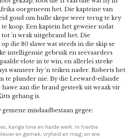
oot gekaap, soos die 11 vaartuie wat hy in
Afrika oorgeneem het. Die kapteine van
heid goud om hulle skepe weer terug te kry
te koop. Een kaptein het geweier sodat
 tot ’n wrak uitgebrand het. Die
p die 80 slawe wat steeds in die skip se
ke intelligensie gebruik en seevaarders
lde vlote in te win, en allerlei streke
 hys wanneer hy ’n teiken nader. Roberts het
om te plunder nie. By die Leeward-eilande
e hawe aan die brand gesteek uit wraak vir
tts gehang is.
 sy gemene misdaadbestaan gegee:
ies, karige lone en harde werk. In hierdie
plesier en gemak, vryheid en mag; en wie