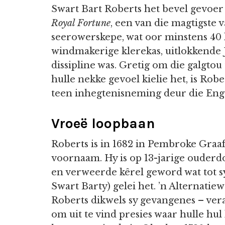
Swart Bart Roberts het bevel gevoer
Royal Fortune
, een van die magtigste v
seerowerskepe, wat oor minstens 40 
windmakerige klerekas, uitlokkende J
dissipline was. Gretig om die galgtou
hulle nekke gevoel kielie het, is Robe
teen inhegtenisneming deur die Eng
Vroeë loopbaan
Roberts is in 1682 in Pembroke Graaf
voornaam. Hy is op 13-jarige ouderd
en verweerde kêrel geword wat tot s
Swart Barty) gelei het. ’n Alternatie
Roberts dikwels sy gevangenes – ver
om uit te vind presies waar hulle hu