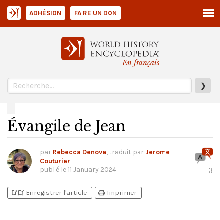
ADHÉSION
FAIRE UN DON
En français
❯
Évangile de Jean
par
Rebecca Denova
, traduit par
Jerome
Couturier
publié le
11 January 2024
3
bookmark_add
bookmark_added
print
Enregistrer l'article
Imprimer