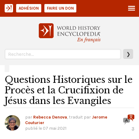
ADHÉSION
FAIRE UN DON
En français
❯
Questions Historiques sur le
Procès et la Crucifixion de
Jésus dans les Evangiles
par
Rebecca Denova
, traduit par
Jerome
Couturier
publié le
07 mai 2021
3