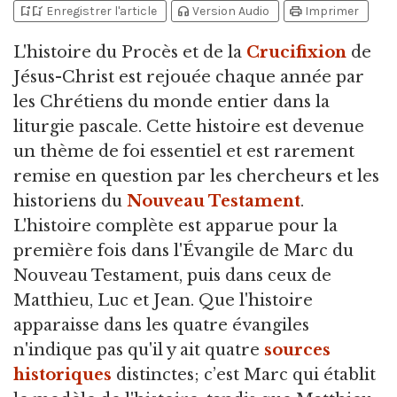
bookmark_add
bookmark_added
headphones
print
Enregistrer l'article
Version Audio
Imprimer
L'histoire du Procès et de la
Crucifixion
de
Jésus-Christ est rejouée chaque année par
les Chrétiens du monde entier dans la
liturgie pascale.
Cette histoire est devenue
un thème de foi essentiel et est rarement
remise en question par les chercheurs et les
historiens du
Nouveau Testament
.
L'histoire complète est apparue pour la
première fois dans l'Évangile de Marc du
Nouveau Testament, puis dans ceux de
Matthieu, Luc et Jean. Que l'histoire
apparaisse dans les quatre évangiles
n'indique pas qu'il y ait quatre
sources
historiques
distinctes; c’est Marc qui établit