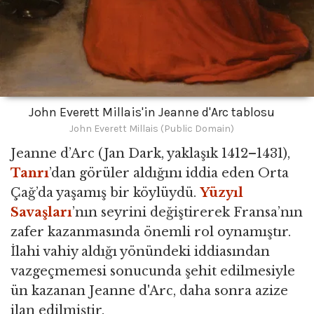
John Everett Millais'in Jeanne d'Arc tablosu
John Everett Millais (Public Domain)
Jeanne d’Arc (Jan Dark, yaklaşık 1412–1431),
Tanrı
’dan görüler aldığını iddia eden Orta
Çağ’da yaşamış bir köylüydü.
Yüzyıl
Savaşları
’nın seyrini değiştirerek Fransa’nın
zafer kazanmasında önemli rol oynamıştır.
İlahi vahiy aldığı yönündeki iddiasından
vazgeçmemesi sonucunda şehit edilmesiyle
ün kazanan Jeanne d'Arc, daha sonra azize
ilan edilmiştir.