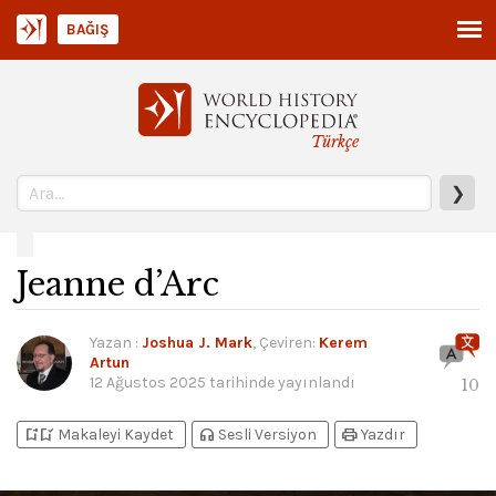
BAĞIŞ
Türkçe
❯
Jeanne d’Arc
Yazan
:
Joshua J. Mark
, Çeviren:
Kerem
Artun
12 Ağustos 2025
tarihinde yayınlandı
10
bookmark_add
bookmark_added
headphones
print
Makaleyi Kaydet
Sesli Versiyon
Yazdır