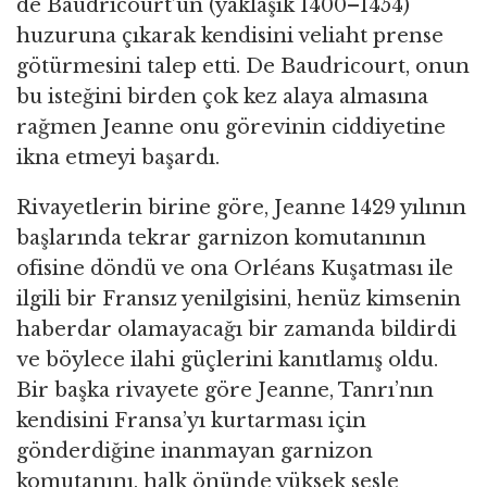
de Baudricourt’un (yaklaşık 1400–1454)
huzuruna çıkarak kendisini veliaht prense
götürmesini talep etti. De Baudricourt, onun
bu isteğini birden çok kez alaya almasına
rağmen Jeanne onu görevinin ciddiyetine
ikna etmeyi başardı.
Rivayetlerin birine göre, Jeanne 1429 yılının
başlarında tekrar garnizon komutanının
ofisine döndü ve ona Orléans Kuşatması ile
ilgili bir Fransız yenilgisini, henüz kimsenin
haberdar olamayacağı bir zamanda bildirdi
ve böylece ilahi güçlerini kanıtlamış oldu.
Bir başka rivayete göre Jeanne, Tanrı’nın
kendisini Fransa’yı kurtarması için
gönderdiğine inanmayan garnizon
komutanını, halk önünde yüksek sesle