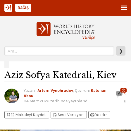
BAĞIŞ
Türkçe
❯
Aziz Sofya Katedrali, Kiev
Yazan
:
Artem Vynohradov
, Çeviren:
Batuhan
Aksu
04 Mart 2022
tarihinde yayınlandı
9
bookmark_add
bookmark_added
headphones
print
Makaleyi Kaydet
Sesli Versiyon
Yazdır