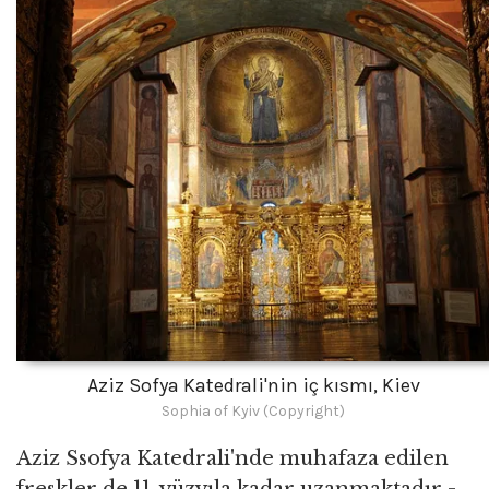
Aziz Sofya Katedrali'nin iç kısmı, Kiev
Sophia of Kyiv (Copyright)
Aziz Ssofya Katedrali'nde muhafaza edilen
freskler de 11. yüzyıla kadar uzanmaktadır -