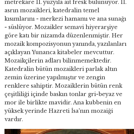
metrekare 11. yüzyıla ait fresk bulunuyor. 11.
asrın mozaikleri, katedralin temel
kısımlarını - merkezi hamamı ve ana sunağı
- süslüyor. Mozaikler semavi hiyerarşiye
göre katı bir nizamda düzenlenmiştir. Her
mozaik kompozisyonun yanında, yazılanları
açıklayan Yunanca kitabeler mevcuttur.
Mozaikçilerin adları bilinmemektedir.
Katedralin bütün mozaikleri parlak altın
zemin üzerine yapılmıştır ve zengin
renklere sahiptir. Mozaiklerin bütün renk
çeşitliliği içinde baskın tonlar gri-beyaz ve
mor ile birlikte mavidir. Ana kubbenin en
yüksek yerinde Hazreti İsa'nın mozaiği
vardır.