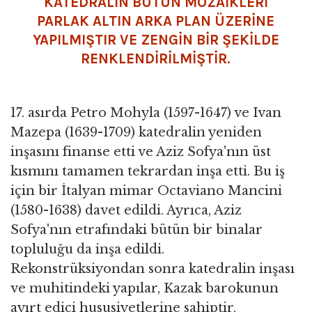
KATEDRALİN BÜTÜN MOZAİKLERİ
PARLAK ALTIN ARKA PLAN ÜZERİNE
YAPILMIŞTIR VE ZENGİN BİR ŞEKİLDE
RENKLENDİRİLMİŞTİR.
17. asırda Petro Mohyla (1597-1647) ve Ivan
Mazepa (1639-1709) katedralin yeniden
inşasını finanse etti ve Aziz Sofya'nın üst
kısmını tamamen tekrardan inşa etti. Bu iş
için bir İtalyan mimar Octaviano Mancini
(1580-1638) davet edildi. Ayrıca, Aziz
Sofya'nın etrafındaki bütün bir binalar
topluluğu da inşa edildi.
Rekonstrüksiyondan sonra katedralin inşası
ve muhitindeki yapılar, Kazak barokunun
ayırt edici hususiyetlerine sahiptir.