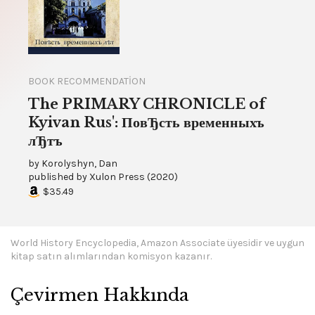
BOOK RECOMMENDATION
The PRIMARY CHRONICLE of
Kyivan Rus': ПовЂсть временныхъ
лЂтъ
by
Korolyshyn, Dan
published by
Xulon Press
(
2020
)
$35.49
World History Encyclopedia, Amazon Associate üyesidir ve uygun
kitap satın alımlarından komisyon kazanır.
Çevirmen Hakkında