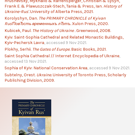
Hrushevsky, Mykhailo & Raffensperger, Christian & Sysyn,
Frank E. & Plawuszczak-Stech, Tania & Press, Ian.
History of
Ukraine-Rus'.
University of Alberta Press, 2021.
Korolyshyn, Dan.
The PRIMARY CHRONICLE of Kyivan
Rus'ПовЂсть временныхъ лЂтъ.
Xulon Press, 2020.
Kubicek, Paul.
The History of Ukraine .
Greenwood, 2008.
Kyiv: Saint-Sophia Cathedral and Related Monastic Buildings,
Kyiv-Pechersk Lavra
, accessed 9 Nov 2021.
Plokhy, Serhii.
The Gates of Europe.
Basic Books, 2021.
Saint Sophia Cathedral // Internet Encyclopedia of Ukraine
,
accessed 13 Nov 2021.
Sophia of Kyiv: National Conservation Area
, accessed 9 Nov 2021.
Subtelny, Orest.
Ukraine.
University of Toronto Press, Scholarly
Publishing Division, 2009.