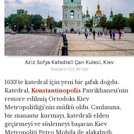
Aziz Sofya Katedrali Çan Kulesi, Kiev
Posterrr (CC BY-SA)
1633'te katedral için yeni bir şafak doğdu.
Katedral,
Konstantinopolis
Patrikhanesi'nin
restore edilmiş Ortodoks Kiev
Metropolitliği'nin mülkü oldu. Canlanma,
bir manastır kurmayı, katedrali elden
geçirmeyi ve süslemeyi başaran Kiev
Metropoliti Petro Mohila ile alakalıydı.