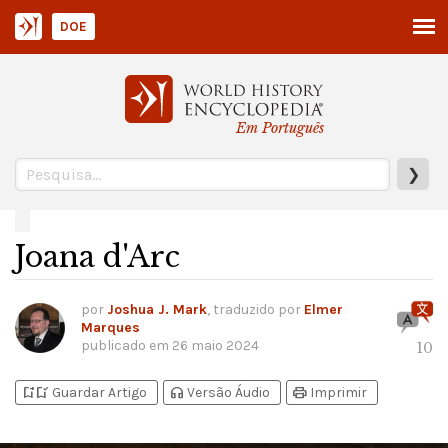
DOE
Em Português
❯
Joana d'Arc
por
Joshua J. Mark
, traduzido por
Elmer
Marques
publicado em
26 maio 2024
10
bookmark_add
bookmark_added
headphones
print
Guardar Artigo
Versão Áudio
Imprimir