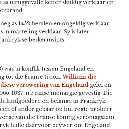
k as teruggevalle ketter skuldig verklaar en
verbrand.
oeg as 1452 hersien en ongeldig verklaar,
 ’n marteling verklaar. Sy is later
rankryk se beskermsints.
 was ’n konflik tussen Engeland en
g tot die Franse troon.
William die
diese verowering van Engeland
gelei en
066-1087 ’n Franse monargie gevestig. Die
eds landgoedere en belange in Frankryk
r een of ander gebaar op hul regte probeer
f wense van die Franse koning verontagsaam.
kryk hulle daarvoor beywer om Engeland