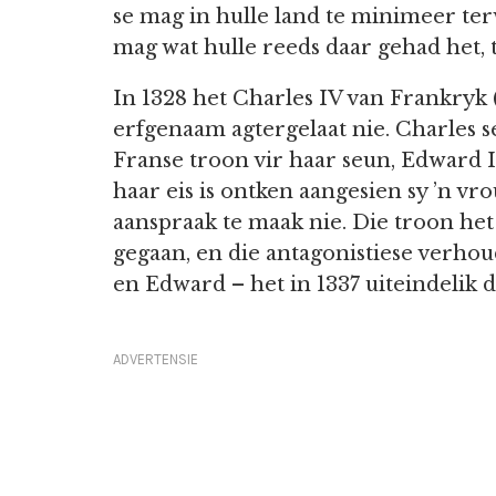
se mag in hulle land te minimeer ter
mag wat hulle reeds daar gehad het,
In 1328 het Charles IV van Frankryk 
erfgenaam agtergelaat nie. Charles se
Franse troon vir haar seun, Edward I
haar eis is ontken aangesien sy ’n vro
aanspraak te maak nie. Die troon het n
gegaan, en die antagonistiese verho
en Edward – het in 1337 uiteindelik 
ADVERTENSIE