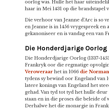
oorlog was. Hulle het haar uiteindeli
haar in Mei 1431 op die brandstapel 
Die verhoor van Jeanne d'Arc is so vr
en Jeanne is in 1456 vrygespreek en as
gekanoniseer en is vandag een van F
Die Honderdjarige Oorlog
Die Honderdjarige Oorlog (1337-1453)
Frankryk oor die regmatige opvolgin
Veroweraar
het in 1066
die Norman
tydens sy bewind oor Engeland van 1
latere konings van Engeland het ste
gehad. Van tyd tot tyd het hulle deu
staan en in die proses die beleide o
Derhalwe het die monargie in Fran