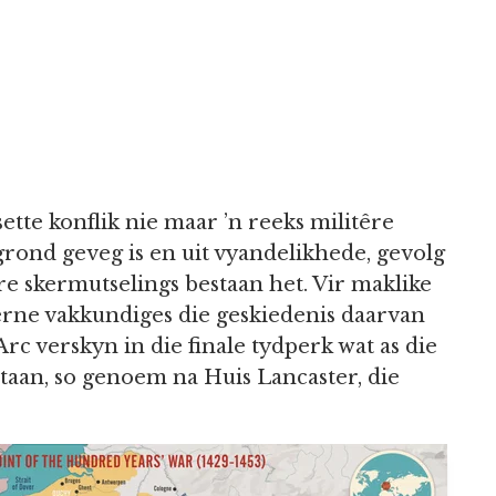
ette konflik nie maar ’n reeks militêre
grond geveg is en uit vyandelikhede, gevolg
re skermutselings bestaan het. Vir maklike
rne vakkundiges die geskiedenis daarvan
rc verskyn in die finale tydperk wat as die
taan, so genoem na Huis Lancaster, die