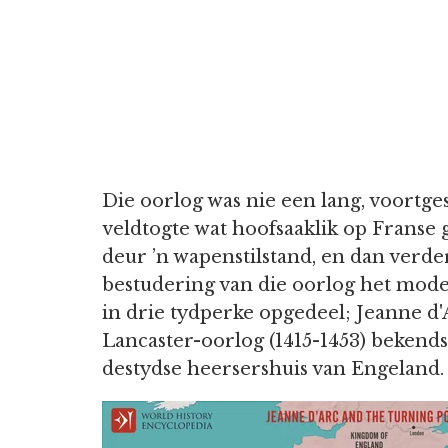
Die oorlog was nie een lang, voortges
veldtogte wat hoofsaaklik op Franse 
deur ’n wapenstilstand, en dan verde
bestudering van die oorlog het mode
in drie tydperke opgedeel; Jeanne d'A
Lancaster-oorlog (1415-1453) bekends
destydse heersershuis van Engeland.