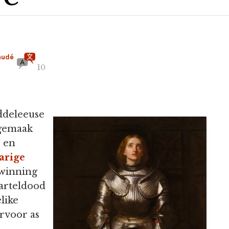
audé
10
iddeleeuse
 gemaak
, en
arige
rwinning
marteldood
like
arvoor as