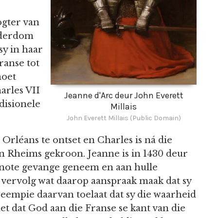
ogter van
uderdom
sy in haar
Franse tot
moet
harles VII
Jeanne d'Arc deur John Everett
adisionele
Millais
John Everett Millais (Public Domain)
Orléans te ontset en Charles is ná die
 in Rheims gekroon. Jeanne is in 1430 deur
note gevange geneem en aan hulle
 vervolg wat daarop aanspraak maak dat sy
eempie daarvan toelaat dat sy die waarheid
et dat God aan die Franse se kant van die