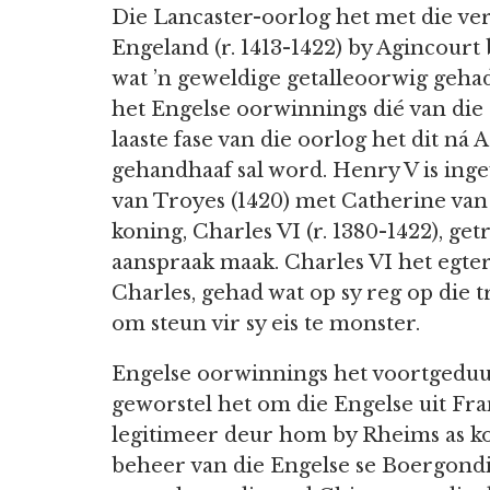
Die Lancaster-oorlog het met die 
Engeland (r. 1413-1422) by Agincourt
wat ’n geweldige getalleoorwig geha
het Engelse oorwinnings dié van die
laaste fase van die oorlog het dit n
gehandhaaf sal word. Henry V is ing
van Troyes (1420) met Catherine van 
koning, Charles VI (r. 1380-1422), g
aanspraak maak. Charles VI het egte
Charles, gehad wat op sy reg op die 
om steun vir sy eis te monster.
Engelse oorwinnings het voortgeduu
geworstel het om die Engelse uit Fra
legitimeer deur hom by Rheims as ko
beheer van die Engelse se Boergondi