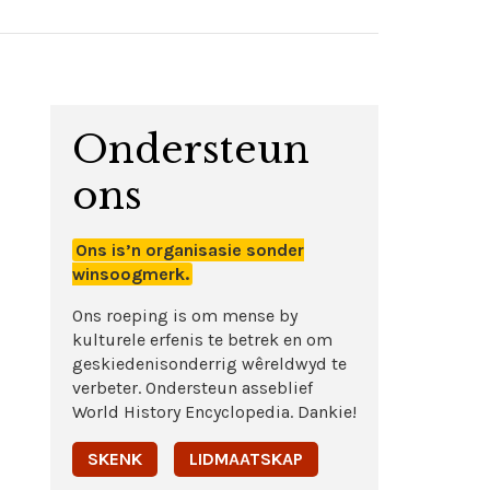
Ondersteun
ons
Ons is’n organisasie sonder
winsoogmerk.
Ons roeping is om mense by
kulturele erfenis te betrek en om
geskiedenisonderrig wêreldwyd te
verbeter. Ondersteun asseblief
World History Encyclopedia. Dankie!
SKENK
LIDMAATSKAP