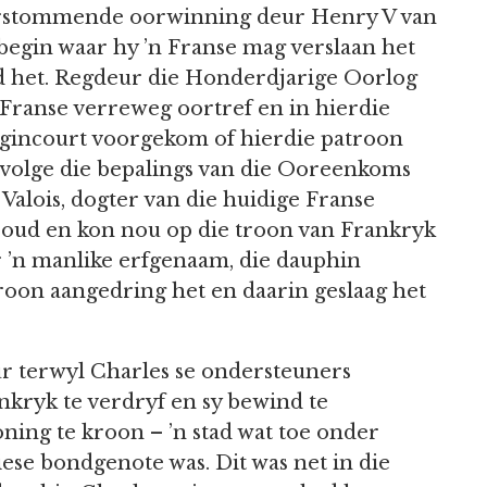
verstommende oorwinning deur Henry V van
 begin waar hy ’n Franse mag verslaan het
d het. Regdeur die Honderdjarige Oorlog
 Franse verreweg oortref en in hierdie
á Agincourt voorgekom of hierdie patroon
evolge die bepalings van die Ooreenkoms
Valois, dogter van die huidige Franse
etroud en kon nou op die troon van Frankryk
r ’n manlike erfgenaam, die dauphin
troon aangedring het en daarin geslaag het
r terwyl Charles se ondersteuners
nkryk te verdryf en sy bewind te
ning te kroon – ’n stad wat toe onder
ese bondgenote was. Dit was net in die