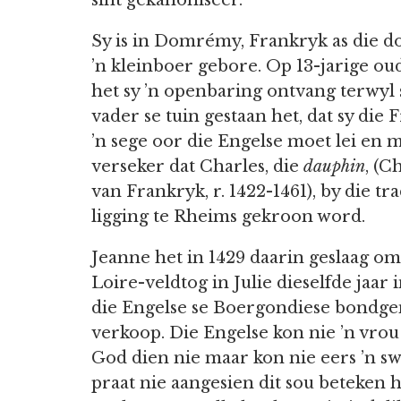
sint gekanoniseer.
Sy is in Domrémy, Frankryk as die d
’n kleinboer gebore. Op 13-jarige o
het sy ’n openbaring ontvang terwyl 
vader se tuin gestaan het, dat sy die 
’n sege oor die Engelse moet lei en 
verseker dat Charles, die
dauphin
, (C
van Frankryk, r. 1422-1461), by die tr
ligging te Rheims gekroon word.
Jeanne het in 1429 daarin geslaag om 
Loire-veldtog in Julie dieselfde jaar
die Engelse se Boergondiese bondge
verkoop. Die Engelse kon nie ’n vrou
God dien nie maar kon nie eers ’n sw
praat nie aangesien dit sou beteken h