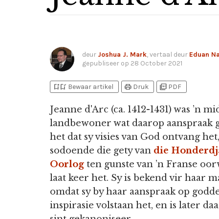
deur
Joshua J. Mark
, vertaal deur
Eduan N
gepubliseer op
28 October 2021
bookmark_add
bookmark_added
print
picture_as_pdf
Bewaar artikel
Druk
PDF
Jeanne d'Arc (ca. 1412-1431) was ’n m
landbewoner wat daarop aanspraak
het dat sy visies van God ontvang het
sodoende die gety van
die Honderdj
Oorlog
ten gunste van ’n Franse oo
laat keer het. Sy is bekend vir haar 
omdat sy by haar aanspraak op godde
inspirasie volstaan het, en is later da