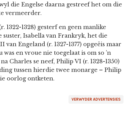
wyl die Engelse daarna gestreef het om die
 te vermeerder.
(r. 1322-1328) gesterf en geen manlike
 suster, Isabella van Frankryk, het die
II van Engeland (r. 1327-1377) opgeëis maar
u was en vroue nie toegelaat is om so ’n
a Charles se neef, Philip VI (r. 1328-1350)
uding tussen hierdie twee monarge – Philip
die oorlog ontketen.
VERWYDER ADVERTENSIES