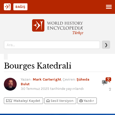
BAĞIŞ
Türkçe
❯
Bourges Katedrali
Yazan
:
Mark Cartwright
, Çeviren:
Şüheda
Bulut
30 Temmuz 2025
tarihinde yayınlandı
2
bookmark_add
bookmark_added
headphones
print
Makaleyi Kaydet
Sesli Versiyon
Yazdır