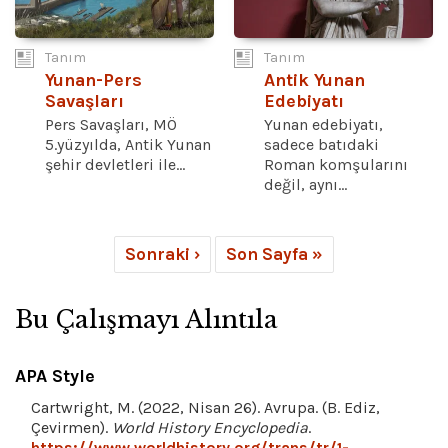
Tanım
Tanım
Yunan-Pers
Antik Yunan
Savaşları
Edebiyatı
Pers Savaşları, MÖ
Yunan edebiyatı,
5.yüzyılda, Antik Yunan
sadece batıdaki
şehir devletleri ile...
Roman komşularını
değil, aynı...
Sonraki ›
Son Sayfa »
Bu Çalışmayı Alıntıla
APA Style
Cartwright, M. (2022, Nisan 26). Avrupa. (B. Ediz,
Çevirmen).
World History Encyclopedia
.
https://www.worldhistory.org/trans/tr/1-