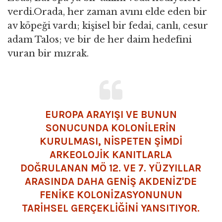
verdi.Orada, her zaman avını elde eden bir
av köpeği vardı; kişisel bir fedai, canlı, cesur
adam Talos; ve bir de her daim hedefini
vuran bir mızrak.
EUROPA ARAYIŞI VE BUNUN
SONUCUNDA KOLONILERIN
KURULMASI, NISPETEN ŞIMDI
ARKEOLOJIK KANITLARLA
DOĞRULANAN MÖ 12. VE 7. YÜZYILLAR
ARASINDA DAHA GENIŞ AKDENIZ'DE
FENIKE KOLONIZASYONUNUN
TARIHSEL GERÇEKLIĞINI YANSITIYOR.