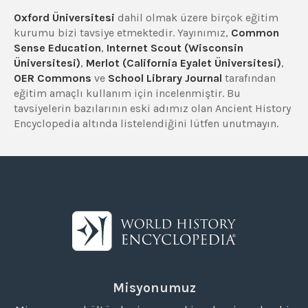
Oxford Üniversitesi
dahil olmak üzere birçok eğitim
kurumu bizi tavsiye etmektedir. Yayınımız,
Common
Sense Education
,
Internet Scout (Wisconsin
Üniversitesi)
,
Merlot (California Eyalet Üniversitesi)
,
OER Commons
ve
School Library Journal
tarafından
eğitim amaçlı kullanım için incelenmiştir. Bu
tavsiyelerin bazılarının eski adımız olan Ancient History
Encyclopedia altında listelendiğini lütfen unutmayın.
Misyonumuz