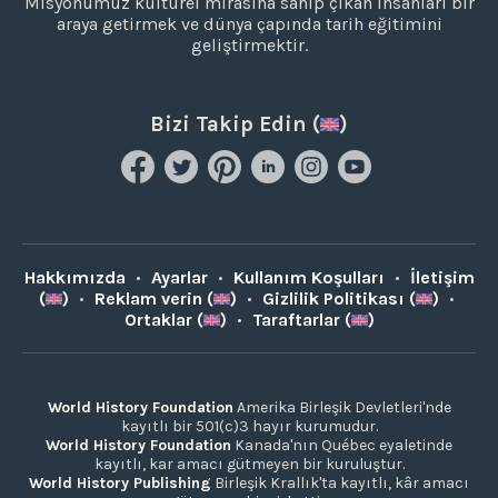
Misyonumuz kültürel mirasına sahip çıkan insanları bir
araya getirmek ve dünya çapında tarih eğitimini
geliştirmektir.
Bizi Takip Edin (
)
Hakkımızda
•
Ayarlar
•
Kullanım Koşulları
•
İletişim
(
)
•
Reklam verin (
)
•
Gizlilik Politikası (
)
•
Ortaklar (
)
•
Taraftarlar (
)
World History Foundation
Amerika Birleşik Devletleri'nde
kayıtlı bir 501(c)3 hayır kurumudur.
World History Foundation
Kanada'nın Québec eyaletinde
kayıtlı, kar amacı gütmeyen bir kuruluştur.
World History Publishing
Birleşik Krallık'ta kayıtlı, kâr amacı