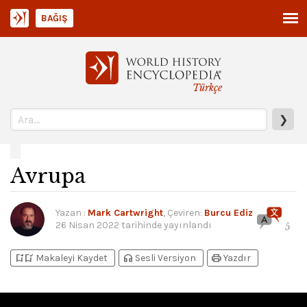
BAĞIŞ
Türkçe
❯
Avrupa
Yazan
:
Mark Cartwright
, Çeviren:
Burcu Ediz
26 Nisan 2022
tarihinde yayınlandı
5
bookmark_add
bookmark_added
headphones
print
Makaleyi Kaydet
Sesli Versiyon
Yazdır