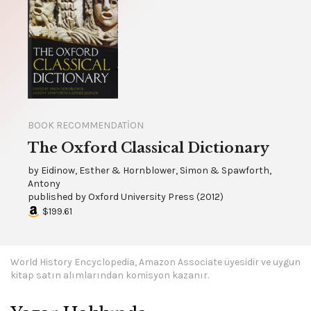
BOOK RECOMMENDATION
The Oxford Classical Dictionary
by
Eidinow, Esther & Hornblower, Simon & Spawforth,
Antony
published by
Oxford University Press
(
2012
)
$199.61
World History Encyclopedia, Amazon Associate üyesidir ve uygun
kitap satın alımlarından komisyon kazanır.