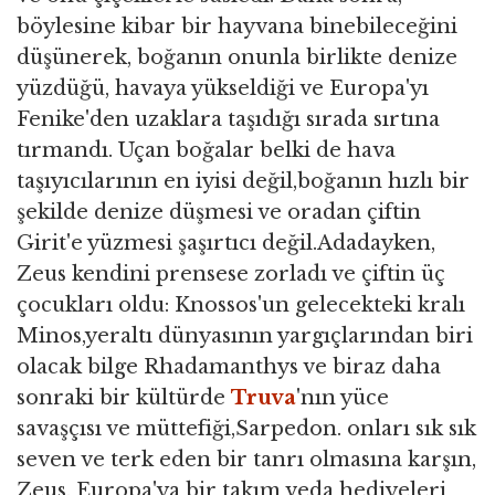
böylesine kibar bir hayvana binebileceğini
düşünerek, boğanın onunla birlikte denize
yüzdüğü, havaya yükseldiği ve Europa'yı
Fenike'den uzaklara taşıdığı sırada sırtına
tırmandı. Uçan boğalar belki de hava
taşıyıcılarının en iyisi değil,boğanın hızlı bir
şekilde denize düşmesi ve oradan çiftin
Girit'e yüzmesi şaşırtıcı değil.Adadayken,
Zeus kendini prensese zorladı ve çiftin üç
çocukları oldu: Knossos'un gelecekteki kralı
Minos,yeraltı dünyasının yargıçlarından biri
olacak bilge Rhadamanthys ve biraz daha
sonraki bir kültürde
Truva
'nın yüce
savaşçısı ve müttefiği,Sarpedon. onları sık sık
seven ve terk eden bir tanrı olmasına karşın,
Zeus, Europa'ya bir takım veda hediyeleri