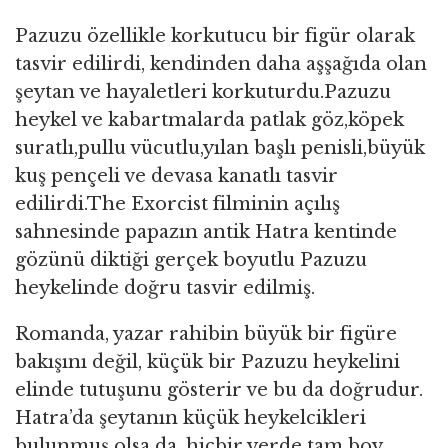
Pazuzu özellikle korkutucu bir figür olarak
tasvir edilirdi, kendinden daha aşşağıda olan
şeytan ve hayaletleri korkuturdu.Pazuzu
heykel ve kabartmalarda patlak göz,köpek
suratlı,pullu vücutlu,yılan başlı penisli,büyük
kuş pençeli ve devasa kanatlı tasvir
edilirdi.The Exorcist filminin açılış
sahnesinde papazın antik Hatra kentinde
gözünü diktiği gerçek boyutlu Pazuzu
heykelinde doğru tasvir edilmiş.
Romanda, yazar rahibin büyük bir figüre
bakışını değil, küçük bir Pazuzu heykelini
elinde tutuşunu gösterir ve bu da doğrudur.
Hatra’da şeytanın küçük heykelcikleri
bulunmuş olsa da, hiçbir yerde tam boy