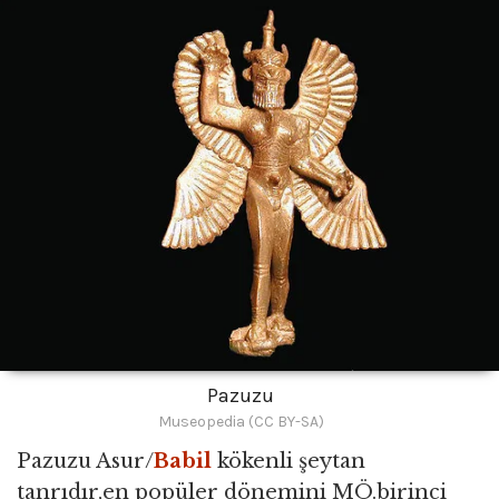
Pazuzu
Museopedia (CC BY-SA)
Pazuzu Asur/
Babil
kökenli şeytan
tanrıdır,en popüler dönemini MÖ.birinci