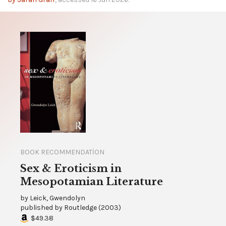
BOOK RECOMMENDATION
Sex & Eroticism in
Mesopotamian Literature
by
Leick, Gwendolyn
published by
Routledge
(
2003
)
$49.38