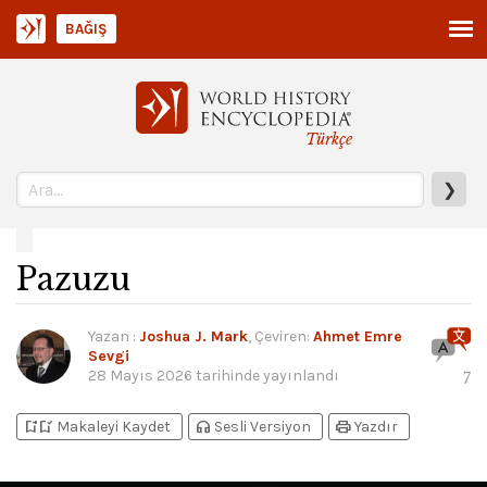
BAĞIŞ
Türkçe
❯
Pazuzu
Yazan
:
Joshua J. Mark
, Çeviren:
Ahmet Emre
Sevgi
28 Mayıs 2026
tarihinde yayınlandı
7
bookmark_add
bookmark_added
headphones
print
Makaleyi Kaydet
Sesli Versiyon
Yazdır