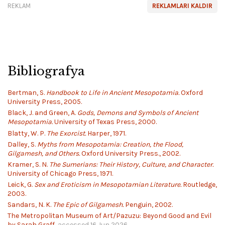
REKLAM
REKLAMLARI KALDIR
Bibliografya
Bertman, S.
Handbook to Life in Ancient Mesopotamia.
Oxford
University Press, 2005.
Black, J. and Green, A.
Gods, Demons and Symbols of Ancient
Mesopotamia.
University of Texas Press, 2000.
Blatty, W. P.
The Exorcist.
Harper, 1971.
Dalley, S.
Myths from Mesopotamia: Creation, the Flood,
Gilgamesh, and Others.
Oxford University Press., 2002.
Kramer, S. N.
The Sumerians: Their History, Culture, and Character.
University of Chicago Press, 1971.
Leick, G.
Sex and Eroticism in Mesopotamian Literature.
Routledge,
2003.
Sandars, N. K.
The Epic of Gilgamesh.
Penguin, 2002.
The Metropolitan Museum of Art/Pazuzu: Beyond Good and Evil
by Sarah Graff
, accessed 16 Jun 2026.