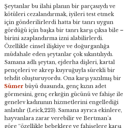
Şeytanlar bu ilahi planın bir parçasıydı ve
kötüleri cezalandırmak, iyileri test etmek
için gönderilirlerdi hatta bir tanrı uygun
gördüğü için başka bir tanrı karşı çıksa bile –
birini azaplandırma izni alabilirlerdi.
Özellikle cinsel ilişkiye ve doğurganlığa
müdahale eden şeytanlar çok sıkıntılıydı.
Samana adlı şeytan, ejderha dişleri, kartal
pençeleri ve akrep kuyruğuyla sürekli bir
tehdit oluşturuyordu. Ona karşı yazılmış bir
Sümer
büyü duasında, genç kızın adet
görmesini, genç erkeğin gücünü ve fahişe ile
genelev kadınının hizmetlerini engellediği
anlatılır (Leick,223). Samana ayrıca ekinlere,
hayvanlara zarar verebilir ve Bertman’a
göre “özellikle bebeklere ve fahişelere karşı