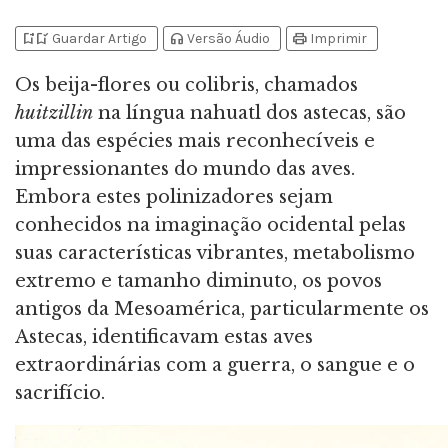
bookmark_add
bookmark_added
headphones
print
Guardar Artigo
Versão Áudio
Imprimir
Os beija-flores ou colibris, chamados
huitzillin
na língua nahuatl dos astecas, são
uma das espécies mais reconhecíveis e
impressionantes do mundo das aves.
Embora estes polinizadores sejam
conhecidos na imaginação ocidental pelas
suas características vibrantes, metabolismo
extremo e tamanho diminuto, os povos
antigos da Mesoamérica, particularmente os
Astecas, identificavam estas aves
extraordinárias com a guerra, o sangue e o
sacrifício.