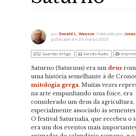
por
Donald L. Wasson
, traduzido por
Jonas
publicado em
23 março 2025
bookmark_add
bookmark_added
headphones
print
Guardar Artigo
Versão Áudio
Imprimi
Saturno (Saturnus) era um
deus
rom
uma história semelhante à de Crono
mitologia grega
. Muitas vezes repr
na arte empunhando uma foice, era
considerado um deus da agricultura,
especialmente associado às sementes
O festival Saturnalia, que recebeu o
era um dos eventos mais importante