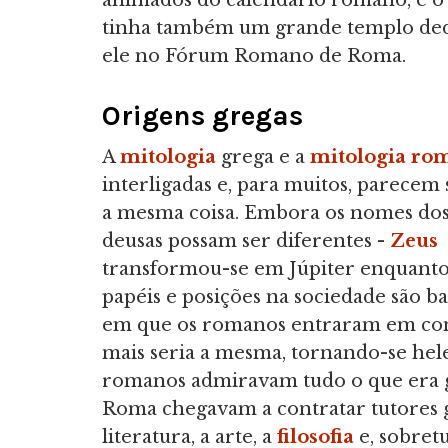
animados do calendário romano, e o
tinha também um grande templo ded
ele no Fórum Romano de Roma.
Origens gregas
A
mitologia
grega e a
mitologia ro
interligadas e, para muitos, parecem
a mesma coisa. Embora os nomes dos
deusas possam ser diferentes -
Zeus
transformou-se em Júpiter enquant
papéis e posições na sociedade são b
em que os romanos entraram em cont
mais seria a mesma, tornando-se hele
romanos admiravam tudo o que era gr
Roma chegavam a contratar tutores g
literatura, a arte, a
filosofia
e, sobretu