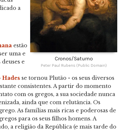
 deus
icado a
mana
estão
 ser uma e
Cronos/Saturno
 deuses e
Peter Paul Rubens (Public Domain)
o
Hades
se tornou Plutão - os seus diversos
astante consistentes. A partir do momento
ato com os gregos, a sua sociedade nunca
nizada, ainda que com relutância. Os
ego. As famílias mais ricas e poderosas de
regos para os seus filhos homens. A
do, a religião da República (e mais tarde do