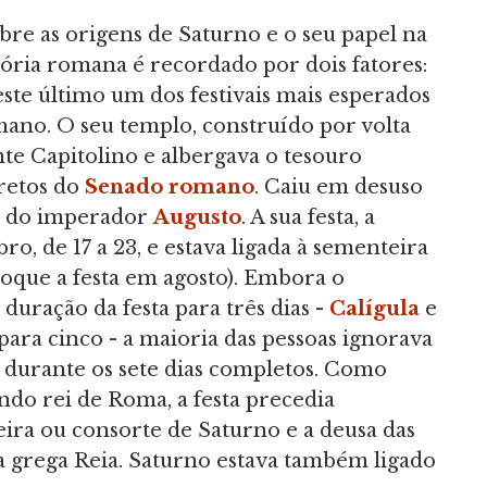
re as origens de Saturno e o seu papel na
tória romana é recordado por dois fatores:
 este último um dos festivais mais esperados
mano. O seu templo, construído por volta
nte Capitolino e albergava o tesouro
retos do
Senado romano
. Caiu em desuso
do do imperador
Augusto
. A sua festa, a
o, de 17 a 23, e estava ligada à sementeira
oque a festa em agosto). Embora o
uração da festa para três dias -
Calígula
e
ra cinco - a maioria das pessoas ignorava
a durante os sete dias completos. Como
ndo rei de Roma, a festa precedia
eira ou consorte de Saturno e a deusa das
sa grega Reia. Saturno estava também ligado