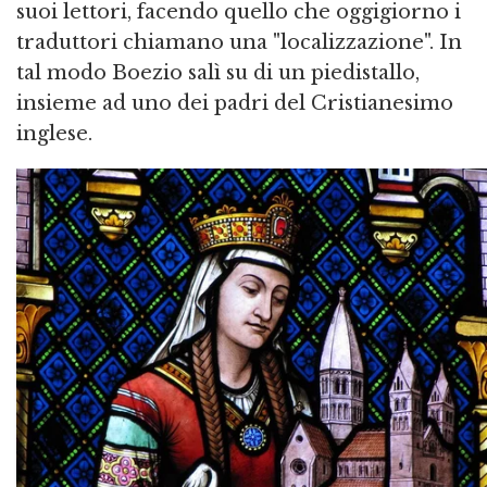
suoi lettori, facendo quello che oggigiorno i
traduttori chiamano una "localizzazione". In
tal modo Boezio salì su di un piedistallo,
insieme ad uno dei padri del Cristianesimo
inglese.