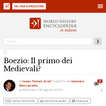
FAI UNA DONAZIONE
in italiano
❯
Boezio: Il primo dei
Medievali?
di
Isaac Toman Grief
, tradotto da
Gennaro
Meccariello
pubblicato il
10 agosto 2023
3
bookmark_add
bookmark_added
headphones
print
Salva l'articolo
Versione audio
Stampa