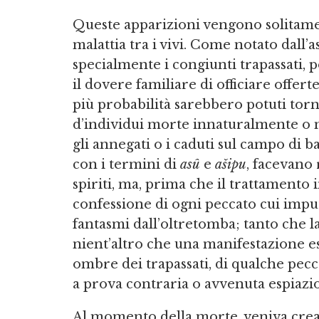
Queste apparizioni vengono solitame
malattia tra i vivi. Come notato dall’a
specialmente i congiunti trapassati,
il dovere familiare di officiare offert
più probabilità sarebbero potuti torn
d’individui morte innaturalmente o
gli annegati o i caduti sul campo di ba
con i termini di
asû
e
ašipu
, facevano 
spiriti, ma, prima che il trattamento i
confessione di ogni peccato cui imp
fantasmi dall’oltretomba; tanto che 
nient’altro che una manifestazione es
ombre dei trapassati, di qualche pecca
a prova contraria o avvenuta espiazi
Al momento della morte, veniva creat