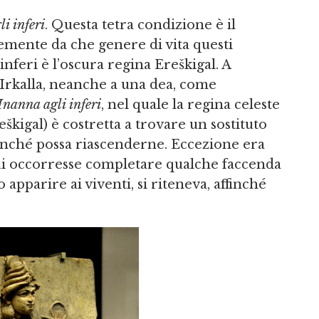
i inferi
. Questa tetra condizione è il
temente da che genere di vita questi
nferi è l’oscura regina Ereškigal. A
Irkalla, neanche a una dea, come
Inanna agli inferi
, nel quale la regina celeste
Ereškigal) è costretta a trovare un sostituto
ffinché possa riascenderne. Eccezione era
cui occorresse completare qualche faccenda
apparire ai viventi, si riteneva, affinché