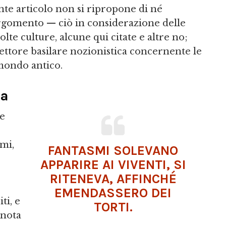
sente articolo non si ripropone di né
argomento — ciò in considerazione delle
te culture, alcune qui citate e altre no;
lettore basilare nozionistica concernente le
 mondo antico.
ia
te
mi,
FANTASMI SOLEVANO
APPARIRE AI VIVENTI, SI
RITENEVA, AFFINCHÉ
EMENDASSERO DEI
ti, e
TORTI.
nota