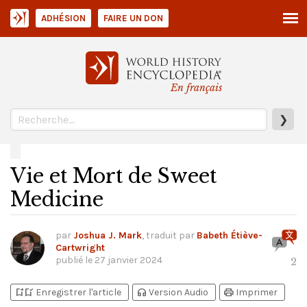
ADHÉSION
FAIRE UN DON
En français
❯
Vie et Mort de Sweet
Medicine
par
Joshua J. Mark
, traduit par
Babeth Étiève-
Cartwright
publié le
27 janvier 2024
2
bookmark_add
bookmark_added
headphones
print
Enregistrer l'article
Version Audio
Imprimer