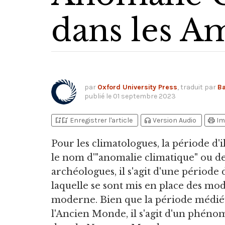
dans les A
par
Oxford University Press
, traduit par
Ba
publié le
01 septembre 2023
bookmark_add
bookmark_added
headphones
print
Enregistrer l'article
Version Audio
Im
Pour les climatologues,
la période d'i
le nom d'"anomalie climatique" ou de
archéologues, il s'agit d'une périod
laquelle se sont mis en place des mod
moderne. Bien que la période médié
l'Ancien Monde, il s'agit d'un phéno