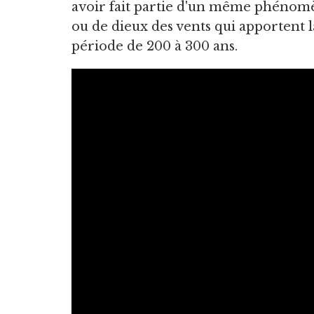
avoir fait partie d'un même phénomè
ou de dieux des vents qui apportent l
période de 200 à 300 ans.