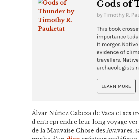
Gods of
by Timothy R. Pa
This book crosse
importance today:
It merges Native
evidence of cli
travellers, Nati
archaeologists n
LEARN MORE
Álvar Núñez Cabeza de Vaca et ses tr
d'entreprendre leur long voyage vers 
de la Mauvaise Chose des Avavares, sa