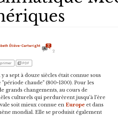
mériques
beth Étiève-Cartwright
2
picture_as_pdf
primer
PDF
l y a sept à douze siècles était connue sous
 "période chaude" (800-1300). Pour les
e de grands changements, au cours de
èles culturels qui perdurèrent jusqu'à l'ère
vale soit mieux connue en
Europe
et dans
mène mondial. Elle se produisit également