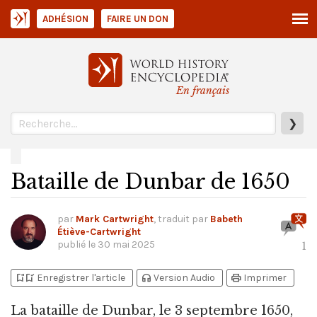
ADHÉSION
FAIRE UN DON
En français
❯
Bataille de Dunbar de 1650
par
Mark Cartwright
, traduit par
Babeth
Étiève-Cartwright
publié le
30 mai 2025
1
bookmark_add
bookmark_added
headphones
print
Enregistrer l'article
Version Audio
Imprimer
La bataille de Dunbar,
le 3 septembre 1650,