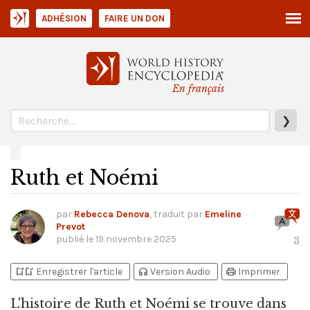
ADHÉSION
FAIRE UN DON
En français
❯
Ruth et Noémi
par
Rebecca Denova
, traduit par
Emeline
Prevot
publié le
19 novembre 2025
3
bookmark_add
bookmark_added
headphones
print
Enregistrer l'article
Version Audio
Imprimer
L'histoire de Ruth et Noémi se trouve dans