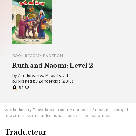
BOOK RECOMMENDATION
Ruth and Naomi: Level 2
by
Zondervan & Miles, David
published by
Zonderkidz
(
2015
)
$5.33
World History Encyclopedia est un associé d'Amazon et perçoit
une commission sur les achats de livres sélectionnés.
Traducteur