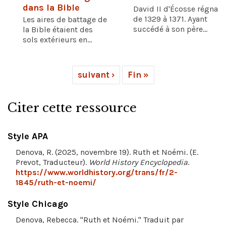
dans la Bible
David II d'Écosse régna
de 1329 à 1371. Ayant
Les aires de battage de
succédé à son père...
la Bible étaient des
sols extérieurs en...
suivant ›
Fin »
Citer cette ressource
Style APA
Denova, R. (2025, novembre 19). Ruth et Noémi. (E.
Prevot, Traducteur).
World History Encyclopedia
.
https://www.worldhistory.org/trans/fr/2-
1845/ruth-et-noemi/
Style Chicago
Denova, Rebecca. "Ruth et Noémi." Traduit par