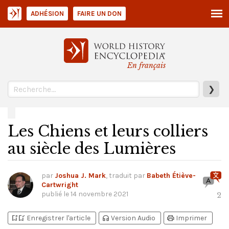
ADHÉSION
FAIRE UN DON
En français
❯
Les Chiens et leurs colliers
au siècle des Lumières
par
Joshua J. Mark
, traduit par
Babeth Étiève-
Cartwright
publié le
14 novembre 2021
2
bookmark_add
bookmark_added
headphones
print
Enregistrer l'article
Version Audio
Imprimer