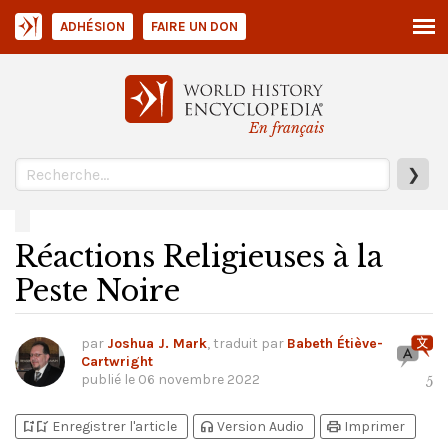
ADHÉSION
FAIRE UN DON
En français
❯
Réactions Religieuses à la
Peste Noire
par
Joshua J. Mark
, traduit par
Babeth Étiève-
Cartwright
publié le
06 novembre 2022
5
bookmark_add
bookmark_added
headphones
print
Enregistrer l'article
Version Audio
Imprimer